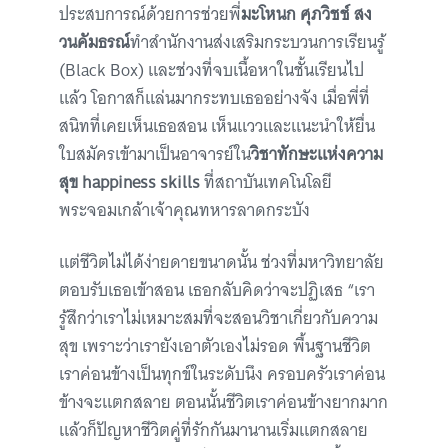
ประสบการณ์ด้วยการช่วยพี่
มะโหนก ศุภวิชช์ สง
วนคัมธรณ์
ทำสำนักงานส่งเสริมกระบวนการเรียนรู้
(Black Box) และช่วงที่จบเนื้อหาในชั้นเรียนไป
แล้ว โอกาสก็แล่นมากระทบเธออย่างจัง เมื่อพี่ที่
สนิทที่เคยเห็นเธอสอน เห็นแววและแนะนำให้ยื่น
ใบสมัครเข้ามาเป็นอาจารย์ใน
วิชาทักษะแห่งความ
สุข happiness skills
ที่สถาบันเทคโนโลยี
พระจอมเกล้าเจ้าคุณทหารลาดกระบัง
แต่ชีวิตไม่ได้ง่ายดายขนาดนั้น ช่วงที่มหาวิทยาลัย
ตอบรับเธอเข้าสอน เธอกลับคิดว่าจะปฏิเสธ “เรา
รู้สึกว่าเราไม่เหมาะสมที่จะสอนวิชาเกี่ยวกับความ
สุข เพราะว่าเรายังเอาตัวเองไม่รอด พื้นฐานชีวิต
เราค่อนข้างเป็นทุกข์ในระดับนึง ครอบครัวเราค่อน
ข้างจะแตกสลาย ตอนนั้นชีวิตเราค่อนข้างยากมาก
แล้วก็ปัญหาชีวิตคู่ที่รักกันมานานเริ่มแตกสลาย