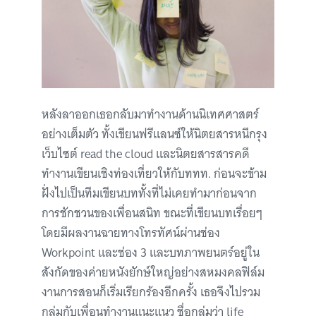
หลังลาออกเธอกลับมาทำงานด้านนิเทศศาสตร์
อย่างเต็มตัว ทั้งเขียนฟรีแลนซ์ให้นิตยสารหนีกรุง
เว็บไซต์ read the cloud และนิตยสารสารคดี
ทำงานเขียนเชิงท่องเที่ยวให้กับททท. ก่อนจะข้าม
ฝั่งไปเป็นทีมเขียนบททั้งที่ไม่เคยทำมาก่อนจาก
การชักชวนของเพื่อนสนิท ขณะที่เขียนบทเรื่อยๆ
โดยมีผลงานฉายทางโทรทัศน์ผ่านช่อง
Workpoint และช่อง 3 และบทภาพยนตร์อยู่ใน
สังกัดของค่ายหนังยักษ์ใหญ่อย่างสหมงคลฟิล์ม
งานการสอนก็เริ่มเรียกร้องอีกครั้ง เธอจึงไปรวม
กลุ่มกับเพื่อนทำงานแนะแนว ชื่อกลุ่มว่า life