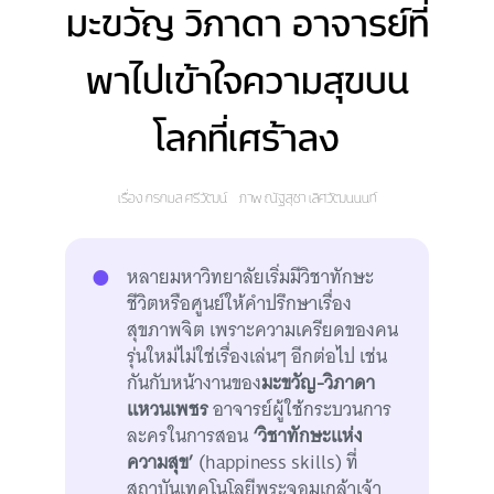
มะขวัญ วิภาดา อาจารย์ที่
พาไปเข้าใจความสุขบน
โลกที่เศร้าลง
เรื่อง
กรกมล ศรีวัฒน์
ภาพ
ณัฐสุชา เลิศวัฒนนนท์
หลายมหาวิทยาลัยเริ่มมีวิชาทักษะ
ชีวิตหรือศูนย์ให้คำปรึกษาเรื่อง
สุขภาพจิต เพราะความเครียดของคน
รุ่นใหม่ไม่ใช่เรื่องเล่นๆ อีกต่อไป เช่น
กันกับหน้างานของ
มะขวัญ-วิภาดา
แหวนเพชร
อาจารย์ผู้ใช้กระบวนการ
ละครในการสอน
‘วิชาทักษะแห่ง
ความสุข’
(happiness skills) ที่
สถาบันเทคโนโลยีพระจอมเกล้าเจ้า