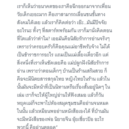
เราก็เห็นว่าอนาคตของเราคือฉีกออกมาจากเพื่อน
วัยเด็กเยอะมาก คือเราสามารถเลื่อนชนชั้นทาง
สังคมได้เลย แล้วเราก็คิดต่อว่า เอ๊ะ…มันมีปัจจัย
อะไรนะ ทั้งๆ ที่สตาร์ทพร้อมกัน เราก็มานั่งคิดตอน
ที่โตแล้วว่าทำไม? เออมันคือนิสัยรักการอ่านจริงๆ
เพราะว่าครอบครัวก็คือคุณแม่อาชีพรับจ้าง ไม่ได้
เป็นข้าราชการอะไร แถมเป็นแม่เลี้ยงเดี่ยวอีก แต่
สิ่งหนึ่งที่เราเห็นชัดเลยคือ แม่ปลูกฝังนิสัยรักการ
อ่าน เพราะว่าตอนเด็กๆ บ้านเป็นร้านเสริมสวย ก็
คือจะมีนิตยสารสกุลไทย หญิงไทยในร้าน แล้วใน
นั้นมันจะมีหน้าที่เป็นนิทานหรือเรื่องสั้นอยู่นิดๆ ใน
เล่ม เราก็จะให้ผู้ใหญ่อ่านให้ฟังเสมอ แล้วก็วัน
หยุดแม่ก็จะพาไปห้องสมุดชุมชนคืออ่านจนหมด
ในนั้น แล้วเหมือนพออ่านหนังสือเองได้ ที่บ้านมัน
จะมีหนังสือของพ่อ นิยายจีน อุ้ยเซี่ยวป้อ อะไร
พวกนี้ คืออ่านตลอด”