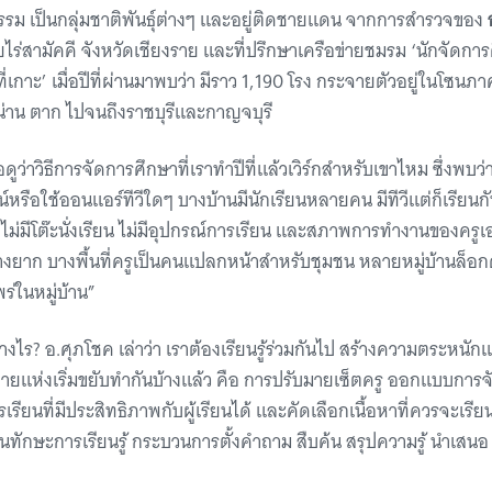
 เป็นกลุ่มชาติพันธุ์ต่างๆ และอยู่ติดชายแดน จากการสำรวจของ
ร่สามัคคี จังหวัดเชียงราย และที่ปรึกษาเครือข่ายชมรม ‘นักจัดการศึ
ที่เกาะ’ เมื่อปีที่ผ่านมาพบว่า มีราว 1,190 โรง กระจายตัวอยู่ในโซนภา
 น่าน ตาก ไปจนถึงราชบุรีและกาญจบุรี
อดูว่าวิธีการจัดการศึกษาที่เราทำปีที่แล้วเวิร์กสำหรับเขาไหม ซึ่งพบว
์หรือใช้ออนแอร์ทีวีใดๆ บางบ้านมีนักเรียนหลายคน มีทีวีแต่ก็เรียน
รู้ ไม่มีโต๊ะนั่งเรียน ไม่มีอุปกรณ์การเรียน และสภาพการทำงานของครูเ
ทางยาก บางพื้นที่ครูเป็นคนแปลกหน้าสำหรับชุมชน หลายหมู่บ้านล็อก
่ในหมู่บ้าน”
่างไร? อ.ศุภโชค
เล่าว่า เราต้องเรียนรู้ร่วมกันไป สร้างความตระหนักแ
หลายแห่งเริ่มขยับทำกันบ้างแล้ว คือ การปรับมายเซ็ตครู ออกแบบการ
ารเรียนที่มีประสิทธิภาพกับผู้เรียนได้ และคัดเลือกเนื้อหาที่ควรจะเรีย
้นทักษะการเรียนรู้ กระบวนการตั้งคำถาม สืบค้น สรุปความรู้ นำเสนอ