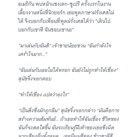
อเมริกัน พบหน้าแซงเตก-ซูเปรี ครั้งแรกในงาน
เลี้ยงงานหนึ่งที่นิวยอร์ก เธอพูดภาษาฝรั่งเศสไม่
ได้ จึงบอกกับเพื่อนที่พูดฝรั่งเศสได้ว่า “เดินไป
บอกกับเขาที ฉันชอบเขานะ”
“มาเล่นกับฉันสิ” เจ้าชายน้อยชวน “ฉันกำลังใจ
เศร้าใจมาก…”
“ฉันเล่นกับเธอไม่ได้หรอก ฉันยังไม่ถูกทำให้เชื่อง”
สุนัขจิ้งจอกตอบ
“ทำให้เชื่อง แปลว่าอะไร”
“เป็นสิ่งซึ่งมักถูกลืม” สุนัขจิ้งจอกกล่าว “มันคือการ
สร้างความสัมพันธ์… ถ้าเธอทำให้ฉันเชื่อง ชีวิตของ
ฉันก็จะสดใสขึ้น ฉันจะเรียนรู้ฝีเท้าของเธอซึ่งผิด
จากเสียงอื่นทั้งหมด… เธอมีผมสีทอง ข้าวสาลีสี