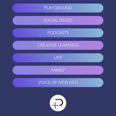
PLAYGROUND
SOCIAL ISSUES
PODCASTS
CREATIVE LEARNING
LIFE
FAMILY
VOICE OF NEW GEN