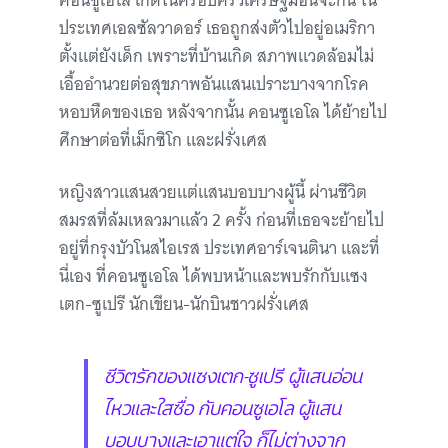
คอนซูเอโล เกิดในครอบครัวเศรษฐีมีอันจะกิน ใน
ประเทศเอลซัลวาดอร์ เธอถูกส่งตัวไปอยู่อเมริกา
ตั้งแต่ยังเด็ก เพราะที่บ้านเกิด สภาพแวดล้อมไม่
เอื้ออำนวยต่อสุขภาพอันแสนเปราะบางจากโรค
หอบหืดของเธอ หลังจากนั้น คอนซูเอโล ได้ย้ายไป
ศึกษาต่อที่เม็กซิโก และฝรั่งเศส
หญิงสาวแสนสวยแต่แสนบอบบางผู้นี้ ผ่านชีวิต
สมรสที่ล้มเหลวมาแล้ว 2 ครั้ง ก่อนที่เธอจะย้ายไป
อยู่ที่กรุงบัวโนสไอเรส ประเทศอาร์เจนตินา และที่
นี่เอง ที่คอนซูเอโล ได้พบหน้าและพบรักกับแซง
เตก-ซูเปรี นักเขียน-นักบินชาวฝรั่งเศส
ชีวิตรักของแซงเตก-ซูเปรี ผู้แสนอ่อน
ไหวและใสซื่อ กับคอนซูเอโล ผู้แสน
บอบบางและเอาแต่ใจ ก็ไม่ต่างจาก