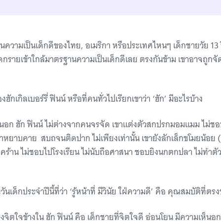
ินความเป็นเด็กดีของไทย, อเมริกา หรือประเทศไหนๆ เด็กชายวัย 13 ปี ผ
ียดกรายเข้าใกล้มาตรฐานความเป็นเด็กดีเลย ตรงกันข้าม เขาอาจถูกจ
ฮักเกิลเบอร์รี่ ฟินน์ หรือที่คนทั่วไปเรียกเขาว่า ‘ฮัก’ มีอะไรบ้าง
อก ฮัก ฟินน์ ไม่ต่างจากคนจรจัด เขาแต่งตัวสกปรกมอมแมม ไม่ชอบใ
หยาบคาย สบถจนติดปาก ไม่เพียงเท่านั้น เขายังลักเล็กขโมยน้อย (แต
ยจคร้าน ไม่ชอบไปโรงเรียน ไม่นับถือศาสนา ชอบยิงนกตกปลา ไม่ทำต
เด็กประจำปีนี้ที่ว่า ‘รู้หน้าที่ มีวินัย ใฝ่ความดี’ คือ คุณสมบัติที่ตรง
ิตใจข้างใน ฮัก ฟินน์ คือ เด็กชายที่จิตใจดี อ่อนโยน มีความเห็นอก