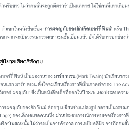
ดำหรือขาว ไม่ว่าคนนั้นจะถูกตีตราว่าเป็นแค่ทาส ไม่ใช่คนที่เท่าเทียม
อ ตัวเอกในหนังสือเรื่อง ‘
การผจญภัยของฮักเกิลเบอร์รี่ ฟินน์’
หรือ
The
นอกจากจะเป็นวรรณกรรมเยาวชนชั้นเยี่ยมแล้ว ยังได้รับการยกย่องว่า เ
่นิยายเสียดสีสังคม
บอร์รี่ ฟินน์ เป็นผลงานของ
มาร์ก ทเวน
(Mark Twain) นักเขียนชาวอเ
นแรก มาร์ก ทเวน ตั้งใจจะเขียนเรื่องราวที่เป็นภาคต่อของ The A
์เยอร์ ผจญภัย’ ซึ่งเป็นหนังสือเด็กที่ออกในปี 1876 และประสบควา
าวการผจญภัยของฮัก ฟินน์ ค่อยๆ เปลี่ยนร่างแปลงรูป กลายเป็นวรรณ
of age) ของเด็กเสเพลคนหนึ่ง ผ่านประสบการณ์การพบเจอเรื่องราวที่
ริกาในขณะนั้น ไม่ว่าจะเป็นการค้าทาส การเหยียดสีผิว การถือชนชั