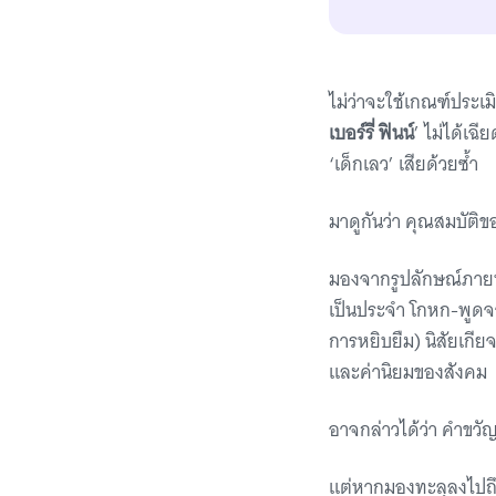
ไม่ว่าจะใช้เกณฑ์ประเม
เบอร์รี่ ฟินน์
’ ไม่ได้เฉ
‘เด็กเลว’ เสียด้วยซ้ำ
มาดูกันว่า คุณสมบัติของ
มองจากรูปลักษณ์ภายน
เป็นประจำ โกหก-พูดจา
การหยิบยืม) นิสัยเกี
และค่านิยมของสังคม
อาจกล่าวได้ว่า คำขวัญวัน
แต่หากมองทะลุลงไปถึงจ