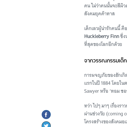
คน ไม่ว่าคนนั้นจะสีผิว
สังคมยุคค้าทาส
เด็กเลวผู้น่ารักคนนี้ คื
Huckleberry Finn
ซึ่ง
ที่สุดของโลกอีกด้วย
จากวรรณกรรมเด็กสู
การผจญภัยของฮักเกิลเ
แรกในปี 1884 โดยในตอ
Sawyer หรือ ‘ทอม ซอว
ทว่า ไปๆ มาๆ เรื่องร
ผ่านช่วงวัย (coming 
โครงสร้างของสังคมอเม