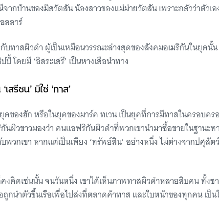
ีจากบ้านของมิสวัตสัน น้องสาวของแม่ม่ายวัตสัน เพราะกลัวว่าตัวเอ
อลลาร์
ับทาสผิวดำ ผู้เป็นเหมือนวรรณะล่างสุดของสังคมอเมริกันในยุคนั
ิปปี้ โดยมี ‘อิสระเสรี’ เป็นหางเสือนำทาง
 ‘เสรีชน’ มิใช่ ‘ทาส’
ุคของฮัก หรือในยุคของมาร์ค ทเวน เป็นยุคที่การมีทาสในครอบครอง ไ
ิกันผิวขาวมองว่า คนแอฟริกันผิวดำที่พวกเขานำมาซื้อขายในฐานะทา
มกับพวกเขา หากแต่เป็นเพียง ‘ทรัพย์สิน’ อย่างหนึ่ง ไม่ต่างจากปศุสัตว์
ก็คงคิดเช่นนั้น จนวันหนึ่ง เขาได้เห็นภาพทาสผิวดำหลายสิบคน ทั้งช
รอถูกนำตัวขึ้นเรือเพื่อไปส่งที่ตลาดค้าทาส และใบหน้าของทุกคน เป็นใ