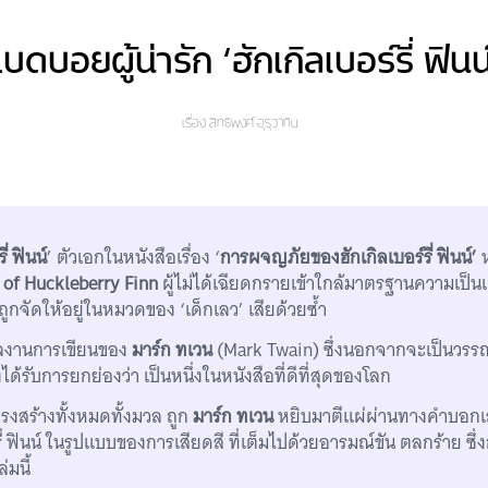
บดบอยผู้น่ารัก ‘ฮักเกิลเบอร์รี่ ฟินน
เรื่อง
สิทธิพงศ์ อุรุวาทิน
ี่ ฟินน์
’ ตัวเอกในหนังสือเรื่อง ‘
การผจญภัยของฮักเกิลเบอร์รี่ ฟินน์’
ห
 of Huckleberry Finn
ผู้ไม่ได้เฉียดกรายเข้าใกล้มาตรฐานความเป็นเ
ถูกจัดให้อยู่ในหมวดของ ‘เด็กเลว’ เสียด้วยซ้ำ
นผลงานการเขียนของ
มาร์ก ทเวน
(Mark Twain) ซึ่งนอกจากจะเป็นวรร
ังได้รับการยกย่องว่า เป็นหนึ่งในหนังสือที่ดีที่สุดของโลก
รงสร้างทั้งหมดทั้งมวล ถูก
มาร์ก ทเวน
หยิบมาตีแผ่ผ่านทางคำบอกเ
รี่ ฟินน์ ในรูปแบบของการเสียดสี ที่เต็มไปด้วยอารมณ์ขัน ตลกร้าย ซึ่
่มนี้