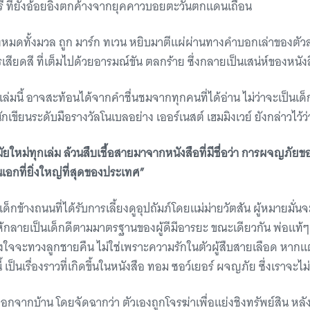
ี ที่ยังอ้อยอิ่งตกค้างจากยุคคาวบอยตะวันตกแดนเถื่อน
งหมดทั้งมวล ถูก มาร์ก ทเวน หยิบมาตีแผ่ผ่านทางคำบอกเล่าของตัวละค
สียดสี ที่เต็มไปด้วยอารมณ์ขัน ตลกร้าย ซึ่งกลายเป็นเสน่ห์ของหนังสื
่มนี้ อาจสะท้อนได้จากคำชื่นชมจากทุกคนที่ได้อ่าน ไม่ว่าจะเป็นเด็ก 
ักเขียนระดับมือรางวัลโนเบลอย่าง เออร์เนสต์ เฮมมิงเวย์ ยังกล่าวไว้ว่
ใหม่ทุกเล่ม ล้วนสืบเชื้อสายมาจากหนังสือที่มีชื่อว่า การผจญภัยของฮ
เอกที่ยิ่งใหญ่ที่สุดของประเทศ”
ป็นเด็กข้างถนนที่ได้รับการเลี้ยงดูอุปถัมภ์โดยแม่ม่ายวัตสัน ผู้หมายมั
ห้กลายเป็นเด็กดีตามมาตรฐานของผู้ดีมีอารยะ ขณะเดียวกัน พ่อแท้ๆ ข
ตั้งใจจะทวงลูกชายคืน ไม่ใช่เพราะความรักในตัวผู้สืบสายเลือด หากแ
้ เป็นเรื่องราวที่เกิดขึ้นในหนังสือ ทอม ซอว์เยอร์ ผจญภัย ซึ่งเราจะ
ออกจากบ้าน โดยจัดฉากว่า ตัวเองถูกโจรฆ่าเพื่อแย่งชิงทรัพย์สิน หลั