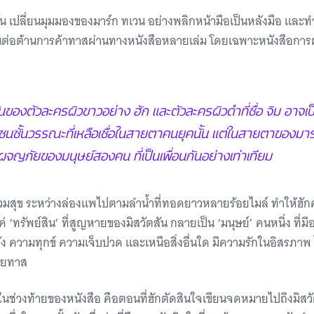
น เปลี่ยนมุมมองของมาร์ก ทเวน อย่างพลิกหน้ามือเป็นหลังมือ และทำใ
นต่อต้านการค้าทาสผ่านทางหนังสือหลายเล่ม โดยเฉพาะหนังสือการ
ันของตัวละครผิวขาวอย่าง ฮัก และตัวละครผิวดำที่ชื่อ จิม อาจ
ชั้นวรรณะที่เหลือเชื่อในสายตาคนยุคนั้น แต่ในสายตาของมาร์ก
ผจญภัยของมนุษย์สองคน ที่เป็นเพื่อนกันอย่างเท่าเทียม
่วมสุข ระหว่างล่องแพไปตามลำน้ำที่ทอดยาวหลายร้อยไมล์ ทำให้ฮั
่ ‘ทรัพย์สิน’ ที่สูญหายของมิสวัตสัน กลายเป็น ‘มนุษย์’ คนหนึ่ง ที่มีอ
ง ความทุกข์ ความเจ็บปวด และเหนือสิ่งอื่นใด มีความรักในอิสรภาพ
นายทาส
ในช่วงท้ายของหนังสือ คือตอนที่ฮักตัดสินใจเขียนจดหมายไปถึงมิสวั