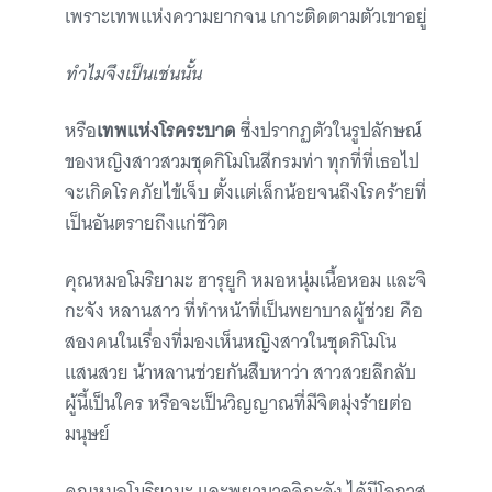
เพราะเทพแห่งความยากจน เกาะติดตามตัวเขาอยู่
ทำไมจึงเป็นเช่นนั้น
หรือ
เทพแห่งโรคระบาด
ซึ่งปรากฏตัวในรูปลักษณ์
ของหญิงสาวสวมชุดกิโมโนสีกรมท่า ทุกที่ที่เธอไป
จะเกิดโรคภัยไข้เจ็บ ตั้งแต่เล็กน้อยจนถึงโรคร้ายที่
เป็นอันตรายถึงแก่ชีวิต
คุณหมอโมริยามะ ฮารุยูกิ หมอหนุ่มเนื้อหอม และจิ
กะจัง หลานสาว ที่ทำหน้าที่เป็นพยาบาลผู้ช่วย คือ
สองคนในเรื่องที่มองเห็นหญิงสาวในชุดกิโมโน
แสนสวย น้าหลานช่วยกันสืบหาว่า สาวสวยลึกลับ
ผู้นี้เป็นใคร หรือจะเป็นวิญญาณที่มีจิตมุ่งร้ายต่อ
มนุษย์
คุณหมอโมริยามะ และพยาบาลจิกะจัง ได้มีโอกาส