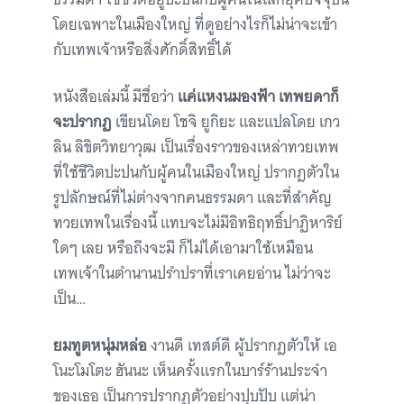
โดยเฉพาะในเมืองใหญ่ ที่ดูอย่างไรก็ไม่น่าจะเข้า
กับเทพเจ้าหรือสิ่งศักดิ์สิทธิ์ได้
หนังสือเล่มนี้ มีชื่อว่า
แค่แหงนมองฟ้า เทพยดาก็
จะปรากฏ
เขียนโดย โชจิ ยูกิยะ และแปลโดย เกว
ลิน ลิขิตวิทยาวุฒ เป็นเรื่องราวของเหล่าทวยเทพ
ที่ใช้ชีวิตปะปนกับผู้คนในเมืองใหญ่ ปรากฎตัวใน
รูปลักษณ์ที่ไม่ต่างจากคนธรรมดา และที่สำคัญ
ทวยเทพในเรื่องนี้ แทบจะไม่มีอิทธิฤทธิ์ปาฏิหาริย์
ใดๆ เลย หรือถึงจะมี ก็ไม่ได้เอามาใช้เหมือน
เทพเจ้าในตำนานปรำปราที่เราเคยอ่าน ไม่ว่าจะ
เป็น…
ยมทูตหนุ่มหล่อ
งานดี เทสต์ดี ผู้ปรากฎตัวให้ เอ
โนะโมโตะ ฮันนะ เห็นครั้งแรกในบาร์ร้านประจำ
ของเธอ เป็นการปรากฏตัวอย่างปุบปับ แต่น่า