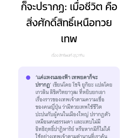
ก็จะปรากฏ: เมื่อชีวิต คือ
สิ่งศักดิ์สิทธิ์เหนือทวย
เทพ
เรื่อง
สิทธิพงศ์ อุรุวาทิน
‘แค่แหงนมองฟ้า เทพยดาก็จะ
ปรากฏ
’ เขียนโดย โชจิ ยูกิยะ แปลโดย
เกวลิน ลิขิตวิทยาวุฒ ที่หยิบยกเอา
เรื่องราวของเทพเจ้าตามความเชื่อ
ของคนญี่ปุ่น ว่ามีทวยเทพใช้ชีวิต
ปะปนกับผู้คนในเมืองใหญ่ ปรากฏตัว
เหมือนคนธรรมดา และแทบไม่มี
อิทธิฤทธิ์ปาฏิหาริย์ หรือหากมีก็ไม่ได้
ใช้อย่างเทพเจ้าตามตำนานที่เราคุ้น