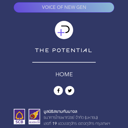
VOICE OF NEW GEN
HOME
มูลนิธิสยามกัมมาจล
ธนาคารไทยพาณิชย์ จำกัด (มหาชน)
เลขที่ 19 เเขวงจตุจักร เขตจตุจักร กรุงเทพฯ