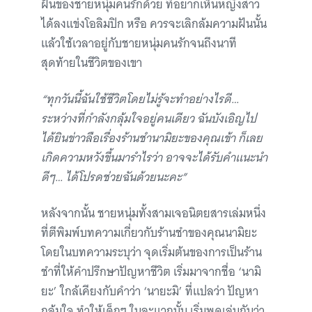
ฝันของชายหนุ่มคนรักด้วย ที่อยากเห็นหญิงสาว
ได้ลงแข่งโอลิมปิก หรือ ควรจะเลิกล้มความฝันนั้น
แล้วใช้เวลาอยู่กับชายหนุ่มคนรักจนถึงนาที
สุดท้ายในชีวิตของเขา
“ทุกวันนี้ฉันใช้ชีวิตโดยไม่รู้จะทำอย่างไรดี…
ระหว่างที่กำลังกลุ้มใจอยู่คนเดียว ฉันบังเอิญไป
ได้ยินข่าวลือเรื่องร้านชำนามิยะของคุณเข้า ก็เลย
เกิดความหวังขึ้นมารำไรว่า อาจจะได้รับคำแนะนำ
ดีๆ… ได้โปรดช่วยฉันด้วยนะคะ”
หลังจากนั้น ชายหนุ่มทั้งสามเจอนิตยสารเล่มหนึ่ง
ที่ตีพิมพ์บทความเกี่ยวกับร้านชำของคุณนามิยะ
โดยในบทความระบุว่า จุดเริ่มต้นของการเป็นร้าน
ชำที่ให้คำปรึกษาปัญหาชีวิต เริ่มมาจากชื่อ ‘นามิ
ยะ’ ใกล้เคียงกับคำว่า ‘นายะมิ’ ที่แปลว่า ปัญหา
กลุ้มใจ ทำให้เด็กๆ ในละแวกนั้น เริ่มพูดเล่นกันว่า