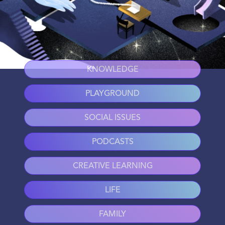
KNOWLEDGE
PLAYGROUND
SOCIAL ISSUES
PODCASTS
CREATIVE LEARNING
LIFE
FAMILY