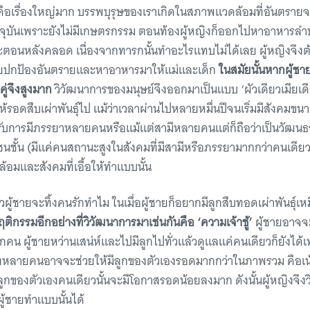
นคือเรื่องใหญ่มาก บรรพบุรุษของเราเกิดในสภาพแวดล้อมที่อันตรายจ
จุบันเพราะยังไม่มีเกษตรกรรม ตอนท้องผู้หญิงก็ออกไปหาอาหารลำบ
ะตอนหลังคลอด เนื่องจากทารกนั้นทำอะไรแทบไม่ได้เลย ผู้หญิงจึงต
งคอยปกป้องอันตรายและหาอาหารมาให้แม่และเด็ก
ในสมัยนั้นหากผู้ชาย
ู่จึงสูงมาก
วิวัฒนาการของมนุษย์จึงออกมาเป็นแบบ ‘ผัวเดียวเมียเด
กให้รอดสืบเผ่าพันธุ์ไป แม้ว่าเวลาผ่านไปหลายหมื่นปีจนเริ่มมีสังคมข
การมีภรรยาหลายคนหรือแม้แต่สามีหลายคนแต่ก็ถือว่าเป็นวัฒนธ
กชนชั้น (มีแค่คนสถานะสูงในสังคมที่มีสามีหรือภรรยามากกว่าคนเดียว
้อมและสังคมที่เอื้อให้ทำแบบนั้น
ผู้ชายจะทิ้งคนรักทำไม ในเมื่อผู้ชายก็อยากมีลูกสืบทอดเผ่าพันธุ์เ
ฤติกรรมอีกอย่างที่วิวัฒนาการมาเช่นกันคือ ‘ความเจ้าชู้’
ผู้ชายอาจจะ
ีกคน ผู้ชายหว่านเสน่ห์และไปมีลูกไปทั่วแล้วดูแลแค่คนเดียวก็ยังได้เพ
ญิงหลายคนอาจจะช่วยให้มีลูกของตัวเองรอดมากกว่าในภาพรวม คือเน้น
ลี้ยงลูกของตัวเองคนเดียวนั้นจะมีโอกาสรอดน้อยลงมาก ดังนั้นผู้หญิงจึ
ผู้ชายทำแบบนั้นได้