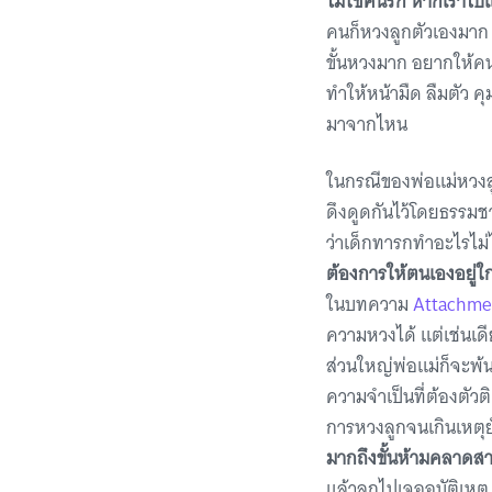
ไม่ใช่คนรัก หากเราไปแ
คนก็หวงลูกตัวเองมาก ห
ขั้นหวงมาก อยากให้คนท
ทำให้หน้ามืด ลืมตัว 
มาจากไหน
ในกรณีของพ่อแม่หวงลูก
ดึงดูดกันไว้โดยธรรมช
ว่าเด็กทารกทำอะไรไม่ได้
ต้องการให้ตนเองอยู่ใก
ในบทความ
Attachmen
ความหวงได้ แต่เช่นเ
ส่วนใหญ่พ่อแม่ก็จะพ้
ความจำเป็นที่ต้องตัวต
การหวงลูกจนเกินเหตุย
มากถึงขั้นห้ามคลาดส
แล้วลูกไปเจออุบัติเหตุ