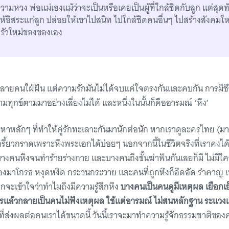
มหวง พ่อแม่เองแม้ว่าจะเป็นหรือเคยเป็นผู้ที่ใกล้ชิดกับลูก แต่สุดท้
ให้อิสระแก่ลูก ปล่อยให้เขาไปสนิท ไปใกล้ชิดคนอื่นๆ ไปสร้างสังคมใ
รัวใหม่ของของเอง
งที่หลายคนใฝ่ฝัน แต่ความรักมันไม่ได้จบแค่ใจตรงกันและคบกัน การมีชีวิต
มทุกข์ตามมาอย่างเลี่ยงไม่ได้ และหนึ่งในนั้นก็คืออารมณ์ ‘หึง’
ญหาหลักๆ ที่ทำให้คู่รักทะเลาะกันมานักต่อนัก หากเราดูละครไทย (ม
ี้ยวกราดเพราะหึงพระเอกได้บ่อยๆ นอกจากนี้ในชีวิตจริงที่เราคงได้ข
ัน บางคนหึงจนทำร้ายร่างกาย และบางคนถึงขั้นฆ่าฟันกันเลยก็มี ไม่ม
ี่ต้องมาโกรธ หงุดหงิด กระวนกระวาย และคนที่ถูกหึงก็อึดอัด รำคาญ 
ากจะเข้าใจว่าทำไมถึงมีความรู้สึกหึง
บางคนเป็นคนดูมีเหตุผล เยือกเ
อไรแล้วกลายเป็นคนไม่ฟังเหตุผล ใช้แต่อารมณ์ ไม่สนหลักฐาน ระแวงเ
งที่ส่งผลต่อคนเราได้ขนาดนี้ วันนี้เราจะมาทำความรู้จักธรรมชาติขอ