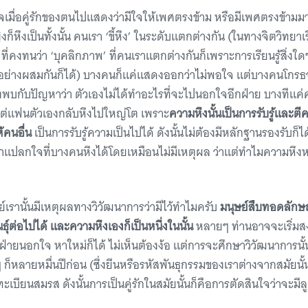
จเมื่อคู่รักของตนไปแสดงว่ามีใจให้เพศตรงข้าม หรือมีเพศตรงข้ามมาแ
็หึงเป็นทั้งนั้น คนเรา ‘ขี้หึง’ ในระดับแตกต่างกัน (ในทางจิตวิท
ี่คงทนว่า ‘บุคลิกภาพ’ ที่คนเราแตกต่างกันก็เพราะการเรียนรู้สิ่งใด
องอย่างผสมกันก็ได้) บางคนก็แค่แสดงออกว่าไม่พอใจ แต่บางคนโกร
งพบกับปัญหาว่า ตัวเองไม่ได้ทำอะไรที่จะไปนอกใจอีกฝ่าย บางทีแค่ค
แต่แฟนตัวเองกลับหึงไปใหญ่โต เพราะ
ความหึงนั้นเป็นการรับรู้และตี
้คนอื่น
เป็นการรับรู้ความเป็นไปได้ ดังนั้นไม่ต้องมีหลักฐานรองรับก็ได้
อย่าแปลกใจที่บางคนหึงได้โดยเหมือนไม่มีเหตุผล ว่าแต่ทำไมความหึงหว
์เรานั้นมีเหตุผลทางวิวัฒนาการว่ามีไว้ทำไมครับ
มนุษย์สืบทอดลักษณ
์ต่อไปได้ และความหึงเองก็เป็นหนึ่งในนั้น
หลายๆ ท่านอาจจะเริ่มสง
ฝ่ายนอกใจ หาใหม่ก็ได้ ไม่เห็นต้องง้อ แต่การจะศึกษาวิวัฒนาการนั้
ก็หลายหมื่นปีก่อน (ซึ่งยีนหรือรหัสพันธุกรรมของเราต่างจากสมัยนั้น
เบียนสมรส ดังนั้นการเป็นคู่รักในสมัยนั้นก็คือการตัดสินใจว่าจะมีล