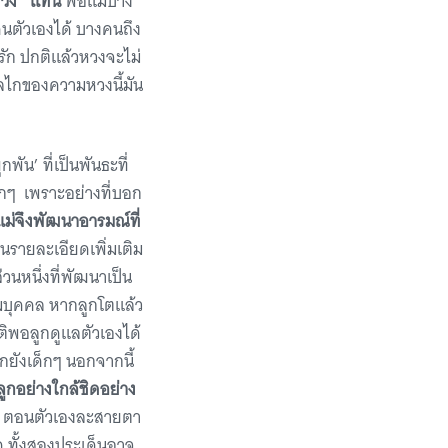
‘หวง’ แทน
พ่อแม่บาง
คนตัวเองได้ บางคนถึง
รัก ปกติแล้วหวงจะไม่
กลไกของความหวงนี้มัน
ัน’ ที่เป็นพันธะที่
ากๆ เพราะอย่างที่บอก
แม่จึงพัฒนาอารมณ์ที่
านรายละเอียดเพิ่มเติม
ส่วนหนึ่งที่พัฒนาเป็น
มบุคคล หากลูกโตแล้ว
ติพอลูกดูแลตัวเองได้
ูกยังเด็กๆ นอกจากนี้
ูกอย่างใกล้ชิดอย่าง
น ตอนตัวเองละสายตา
าด ทั้งสองประเด็นอาจ