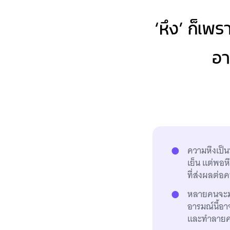
‘หึง’ ก็เพ
อา
ความหึงเป็น
เย็น แต่พอห
ที่ส่งผลต่อค
หลายคนจะมอง
อารมณ์นี้อา
และทำลายคว