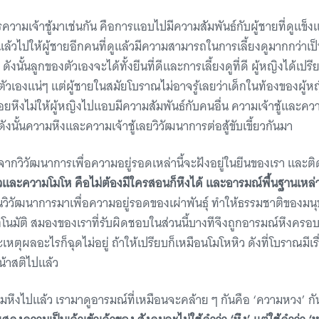
ความเจ้าชู้มาเช่นกัน คือการแอบไปมีความสัมพันธ์กับผู้ชายที่ดูแข็งแร
แล้วไปให้ผู้ชายอีกคนที่ดูแล้วมีความสามารถในการเลี้ยงดูมากกว่าเป
า ดังนั้นลูกของตัวเองจะได้ทั้งยีนที่ดีและการเลี้ยงดูที่ดี ผู้หญิงได้เปร
ัวเองแน่ๆ แต่ผู้ชายในสมัยโบราณไม่อาจรู้เลยว่าเด็กในท้องของผู้หญิง
อยหึงไม่ให้ผู้หญิงไปแอบมีความสัมพันธ์กับคนอื่น ความเจ้าชู้และคว
 ดังนั้นความหึงและความเจ้าชู้เลยวิวัฒนาการต่อสู้ขับเขี้ยวกันมา
ากวิวัฒนาการเพื่อความอยู่รอดเหล่านี้จะฝังอยู่ในยีนของเรา และติด
วและความโมโห คือไม่ต้องมีใครสอนก็หึงได้ และอารมณ์พื้นฐานเหล่า
นวิวัฒนาการมาเพื่อความอยู่รอดของเผ่าพันธุ์ ทำให้ธรรมชาติของมน
ัตโนมัติ สมองของเราที่รับผิดชอบในส่วนนี้บางทีจึงถูกอารมณ์หึงครอบง
ตุผลอะไรก็ฉุดไม่อยู่ ถ้าให้เปรียบก็เหมือนโมโหหิว ดังที่โบราณมีเรื
น้าสติไปแล้ว
ามหึงไปแล้ว เรามาดูอารมณ์ที่เหมือนจะคล้าย ๆ กันคือ ‘ความหวง’ กั