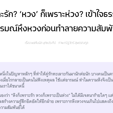
ราะรัก? ‘หวง’ ก็เพราะห่วง? เข้าใจ
รมณ์หึงหวงก่อนทำลายความสัมพั
เรื่อง
พงศ์มนัส บุศยประทีป
ภาพ
ณัฐวัตร์ สุพรรณกูล
หนึ่งในปัญหาหลักๆ ที่ทำให้คู่รักทะเลาะกันมานักต่อนัก บางคนเป็นค
ึงเมื่อไรกลายเป็นคนไม่ฟังเหตุผล ใช้แต่อารมณ์ ทำไมความหึงจึงเป็น
นเราได้ขนาดนี้
ว่า “หึงก็เพราะรัก หวงก็เพราะเป็นห่วง” ไม่ได้มีเจตนาร้ายใดๆ แต่
จสร้างความรู้สึกอึดอัดให้อีกฝ่าย เพราะการหึงหวงจนเกินไปแสดงถึง
ามสัมพันธ์ได้