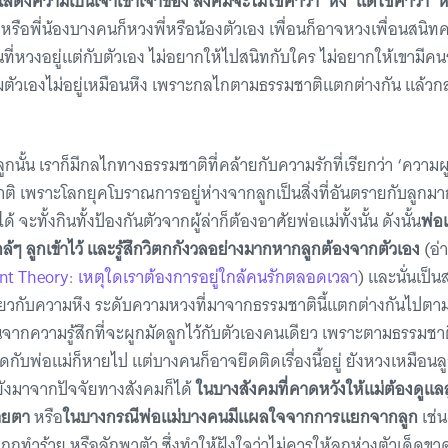
สดงความเป็นเจ้าเข้าเจ้าของ สังคมจะไม่ใช้คำว่า ‘หึง’ แต่ใช้คำว่า 
รือพี่น้องบางคนก็หวงพี่หรือน้องตัวเอง เพื่อนก็อาจหวงเพื่อนสนิท
ี่หวงอยู่แต่กับตัวเอง ไม่อยากให้ไปสนิทกับใคร ไม่อยากให้เขามีคน
คุมตัวเองไม่อยู่เหมือนหึง เพราะกลไกตามธรรมชาติแตกต่างกัน แล้ว
นั้น เราก็มีกลไกทางธรรมชาติที่คล้ายกับความรักที่เรียกว่า ‘ความผูกพ
าติ เพราะโลกยุคโบราณการอยู่ห่างจากลูกเป็นสิ่งที่อันตรายกับลูกม
 จะทั้งกินทั้งป้องกันตัวจากผู้ล่าก็ต้องอาศัยพ่อแม่ทั้งนั้น ดังนั้น
พ่อ
ล้ๆ ลูกเข้าไว้ และรู้สึกวิตกกังวลอย่างมากหากลูกต้องจากตัวเอง
(อ่
t Theory: เหตุใดเราต้องการอยู่ใกล้คนรักตลอดเวลา
) และนั่นเป็น
ดียวกับความหึง ระดับความหวงที่มาจากธรรมชาตินี้แตกต่างกันไปตา
นจากความรู้สึกที่จะผูกมัดลูกไว้กับตัวเองคนเดียว เพราะตามธรรมชา
ิดกับพ่อแม่ก็หายไป แต่บางคนก็อาจยึดติดเรื่องนี้อยู่ ยังหวงเหมือนล
ังมาจากปัจจัยทางสังคมก็ได้
ในบางสังคมที่คาดหวังให้แม่ต้องดูแลล
ายตา
หรือ
ในบางกรณีพ่อแม่บางคนมีแผลใจจากการแยกจากลูก
เช่
 ถูกทำร้าย หรือลักพาตัว ซึ่งทำให้ฝังใจว่าไม่ควรให้ลูกห่างตัวเด็ดข