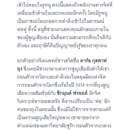
เข้าไปหลบในรูหนู ตรงนี้แสดงถึงพลังงานทางจิตที่
เคลื่อนเข้าด้านในและถดถอยอีกครั้ง โดยมีรูหนู
เป็นภาชนะโอบกอดการดำดิ่งเข้าไปในอารมณ์
หดหู่ ทั้งนี้ หนูที่ช่วยนกแสดงคุณลักษณะภายใน
ของผู้สูญเสียเอง นั่นคือความสามารถที่จะใจดีกับ
ตัวเอง และฤาษีก็คือปัญญาหยั่งรู้ของเราทุกคน
ยกตัวอย่างจิตแพทย์ชาวสวิสชื่อ
คาร์ล กุสตาฟ
ยุง
ซึ่งเคยมีช่วงเวลาแห่งการสูญเสียอันทำให้เขา
ถอนตัวจากโลกและดำดิ่งลงในหลุมมืดแห่งจิต
การถอนตัวจากโลกซึ่งเริ่มในปี 1914 จากที่ยุงสูญ
เสียความสัมพันธ์กับ
ซิกมุนด์ ฟรอยด์
นักจิต
วิเคราะห์ชาวออสเตรีย ที่อาจเปรียบเป็น ‘พ่อ’ อีก
คนของยุงในตอนนั้น ซึ่งแม้ไม่ใช่การจากตายแต่ก็
เป็นความสูญเสียใหญ่หลวง เขาลาออกจาก
ตำแหน่งของมหาวิทยาลัยซูริก ถอนตัวจากแวดวง