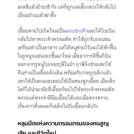
มเหสีแล้วย้ายเข้าวัง แต่ก็ถูกแม่เลี้ยงลวงให้กลับไป
เยี่ยมบ้านแล้วฆ่าทิ้ง
เอื้อยตายไปเกิดใหม่เป็น
นกแขกเต้า
และได้โบยบิน
กลับไปหาพระเจ้าพรหมทัต ทำให้ถูกจับถอนขน
เตรียมทำเป็นอาหาร แต่ได้หนูช่วยไว้และได้พักฟื้น
ในรูหนูจนขนงอกขึ้นมาใหม่ เมื่ออาการดีขึ้นก็บิน
ออกจากรูหนูไปเจอฤๅษีในป่า ฤาษีจึงช่วยเสกให้
คืนร่างเป็นเอื้อยดังเดิม พร้อมกับวาดรูปเด็กแล้ว
เสกให้เป็นคนและมอบให้เป็นของลูกเอื้อย เมื่อเด็ก
โตก็ได้นำมาลัยที่เอื้อยร้อยไปให้พระเจ้าพรหมทัต
พระองค์ทรงจำฝีมือเอื้อยได้และเมื่อทรงทราบ
เรื่องราวทั้งหมดก็เสด็จไปรับเอื้อยกลับวัง
หลุมมืดแห่งความตรอมตรมของคนสูญ
เสีย และชีวิตใหม่