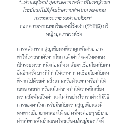
“
…
ท่านอยู่ไหน? สุดสายตาจรดฟ้า เพียงหญ้าเฉา
โรยอันแผ่ไปมิรู้จบในความห่างไกล มองถนน
กระวนกระวาย รอท่านกลับมา”
ถอดความจากบทกวีของหลี่ชิงเจ้า (李清照) กวี
หญิงยุคราชวงศ์ซ่ง
การพลัดพรากสูญเสียคนที่เราผูกพันด้วย อาจ
ทำให้เราถอนตัวจากโลก แล้วดำดิ่งลงในตนเอง
เป็นระยะเวลาหนึ่งก่อนที่จะกลับมาเชื่อมโยงกับคน
อื่นอีกครั้ง บางทีก็ทำให้เราหาทางเชื่อมโยงกับคน
ที่จากไปด้วยผ่านสิ่งแทนหรือตัวแทน หรือทำให้
เบลอ เฉยชา หรือแม้แต่อาจทำให้เราหลีกเลี่ยง
ความสัมพันธ์ใหม่ๆ แต่ไม่ว่าอย่างไร เราต่างก็มีวิธี
การของตนในการรับมือกับความสูญเสียและมี
หนทางเยียวยาตนเองได้ อย่างที่จะค่อยๆ อธิบาย
ผ่านนิทานพื้นบ้านของไทยเรื่อง
ปลาบู่ทอง
ดังนี้