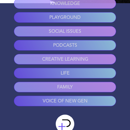
KNOWLEDGE
PLAYGROUND
SOCIAL ISSUES
PODCASTS
CREATIVE LEARNING
LIFE
FAMILY
VOICE OF NEW GEN