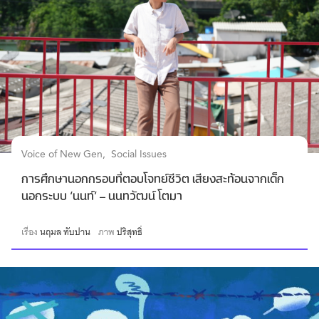
Voice of New Gen
Social Issues
การศึกษานอกกรอบที่ตอบโจทย์ชีวิต เสียงสะท้อนจากเด็ก
นอกระบบ ‘นนท์’ – นนทวัฒน์ โตมา
เรื่อง
นฤมล ทับปาน
ภาพ
ปริสุทธิ์