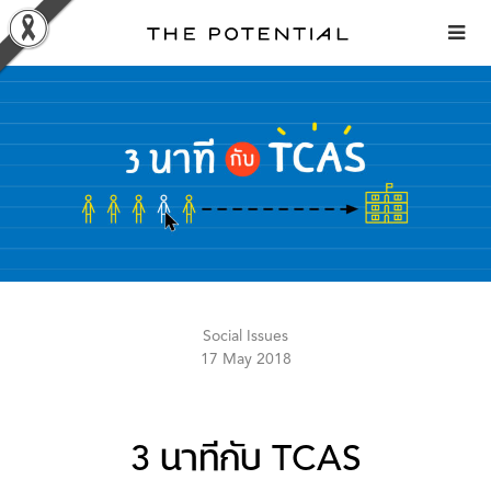
Skip
to
content
Social Issues
17 May 2018
3 นาทีกับ TCAS