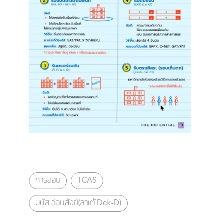
การสอบ
TCAS
มนัส อ่อนสังข์(ลาเต้ Dek-D)