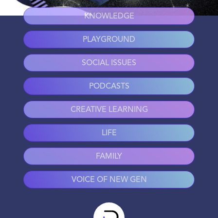
KNOWLEDGE
PLAYGROUND
SOCIAL ISSUES
PODCASTS
CREATIVE LEARNING
LIFE
FAMILY
VOICE OF NEW GEN