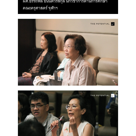
ผศ.อรรถพล อนันตวรสกุล นักวิชาการด้านการศึกษา
คณะครุศาสตร์ จุฬาฯ