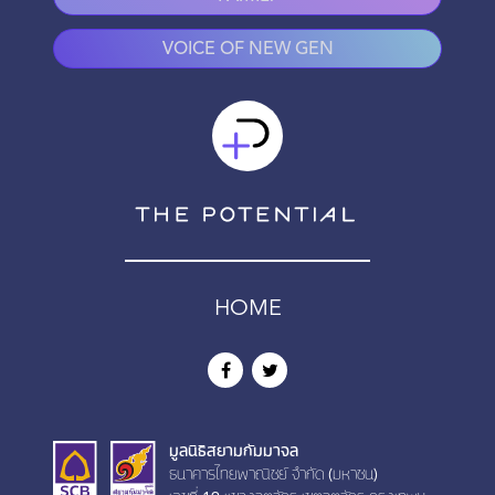
VOICE OF NEW GEN
HOME
มูลนิธิสยามกัมมาจล
ธนาคารไทยพาณิชย์ จำกัด (มหาชน)