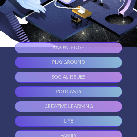
KNOWLEDGE
PLAYGROUND
SOCIAL ISSUES
PODCASTS
CREATIVE LEARNING
LIFE
FAMILY