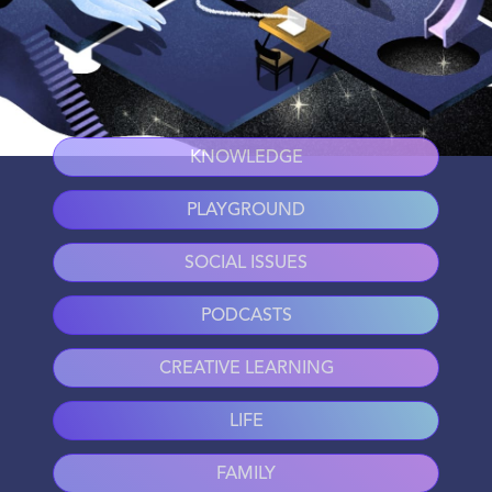
KNOWLEDGE
PLAYGROUND
SOCIAL ISSUES
PODCASTS
CREATIVE LEARNING
LIFE
FAMILY