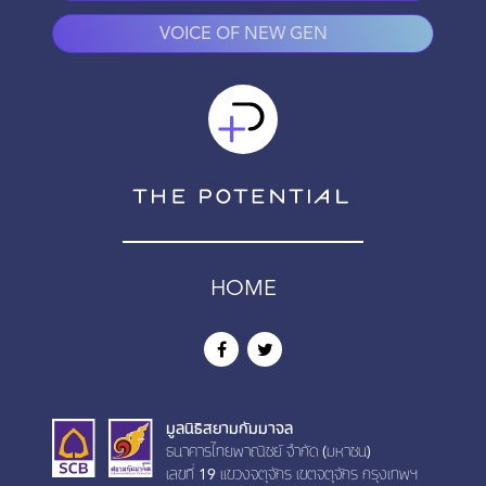
VOICE OF NEW GEN
HOME
มูลนิธิสยามกัมมาจล
ธนาคารไทยพาณิชย์ จำกัด (มหาชน)
เลขที่ 19 เเขวงจตุจักร เขตจตุจักร กรุงเทพฯ