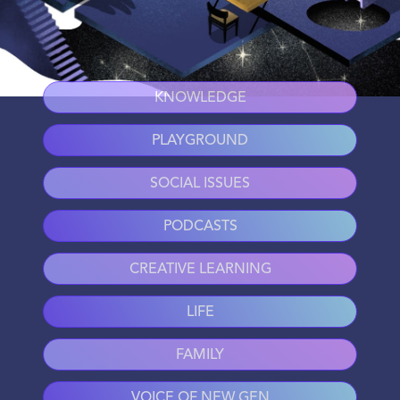
KNOWLEDGE
PLAYGROUND
SOCIAL ISSUES
PODCASTS
CREATIVE LEARNING
LIFE
FAMILY
VOICE OF NEW GEN