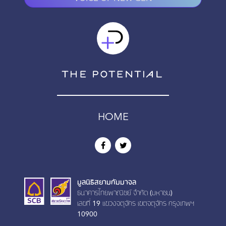
HOME
มูลนิธิสยามกัมมาจล
ธนาคารไทยพาณิชย์ จำกัด (มหาชน)
เลขที่ 19 เเขวงจตุจักร เขตจตุจักร กรุงเทพฯ
10900