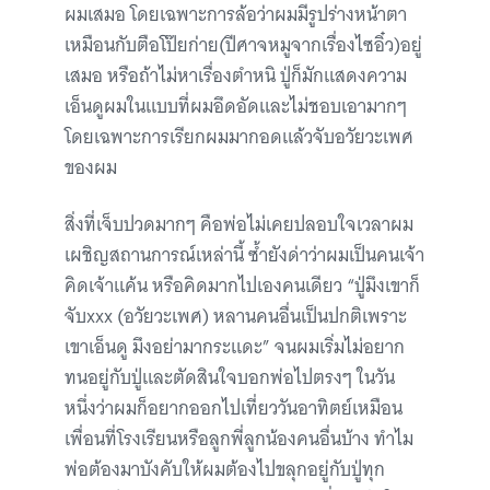
ผมเสมอ โดยเฉพาะการล้อว่าผมมีรูปร่างหน้าตา
เหมือนกับตือโป๊ยก่าย(ปีศาจหมูจากเรื่องไซอิ๋ว)อยู่
เสมอ หรือถ้าไม่หาเรื่องตำหนิ ปู่ก็มักแสดงความ
เอ็นดูผมในแบบที่ผมอึดอัดและไม่ชอบเอามากๆ
โดยเฉพาะการเรียกผมมากอดแล้วจับอวัยวะเพศ
ของผม
สิ่งที่เจ็บปวดมากๆ คือพ่อไม่เคยปลอบใจเวลาผม
เผชิญสถานการณ์เหล่านี้ ซ้ำยังด่าว่าผมเป็นคนเจ้า
คิดเจ้าแค้น หรือคิดมากไปเองคนเดียว “ปู่มึงเขาก็
จับxxx (อวัยวะเพศ) หลานคนอื่นเป็นปกติเพราะ
เขาเอ็นดู มึงอย่ามากระแดะ” จนผมเริ่มไม่อยาก
ทนอยู่กับปู่และตัดสินใจบอกพ่อไปตรงๆ ในวัน
หนึ่งว่าผมก็อยากออกไปเที่ยววันอาทิตย์เหมือน
เพื่อนที่โรงเรียนหรือลูกพี่ลูกน้องคนอื่นบ้าง ทำไม
พ่อต้องมาบังคับให้ผมต้องไปขลุกอยู่กับปู่ทุก