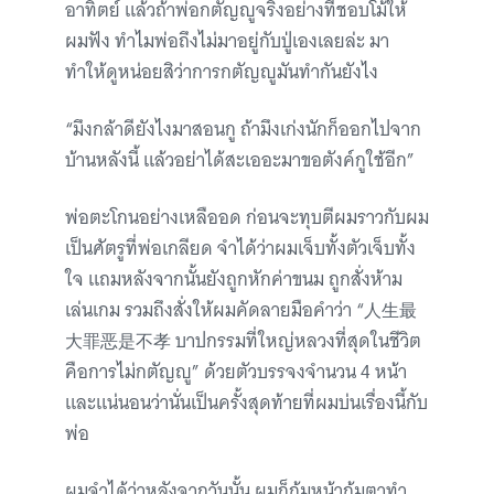
อาทิตย์ แล้วถ้าพ่อกตัญญูจริงอย่างที่ชอบโม้ให้
ผมฟัง ทำไมพ่อถึงไม่มาอยู่กับปู่เองเลยล่ะ มา
ทำให้ดูหน่อยสิว่าการกตัญญูมันทำกันยังไง
“มึงกล้าดียังไงมาสอนกู ถ้ามึงเก่งนักก็ออกไปจาก
บ้านหลังนี้ แล้วอย่าได้สะเออะมาขอตังค์กูใช้อีก”
พ่อตะโกนอย่างเหลืออด ก่อนจะทุบตีผมราวกับผม
เป็นศัตรูที่พ่อเกลียด จำได้ว่าผมเจ็บทั้งตัวเจ็บทั้ง
ใจ แถมหลังจากนั้นยังถูกหักค่าขนม ถูกสั่งห้าม
เล่นเกม รวมถึงสั่งให้ผมคัดลายมือคำว่า “人生最
大罪恶是不孝 บาปกรรมที่ใหญ่หลวงที่สุดในชีวิต
คือการไม่กตัญญู” ด้วยตัวบรรจงจำนวน 4 หน้า
และแน่นอนว่านั่นเป็นครั้งสุดท้ายที่ผมบ่นเรื่องนี้กับ
พ่อ
ผมจำได้ว่าหลังจากวันนั้น ผมก็ก้มหน้าก้มตาทำ