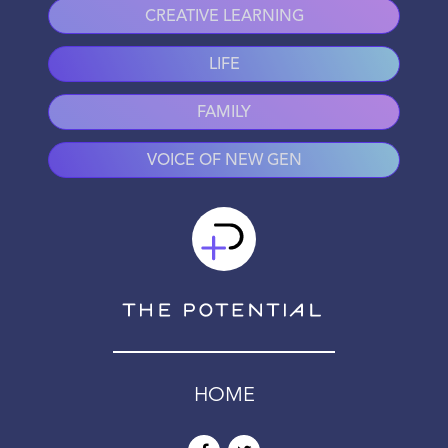
CREATIVE LEARNING
LIFE
FAMILY
VOICE OF NEW GEN
HOME