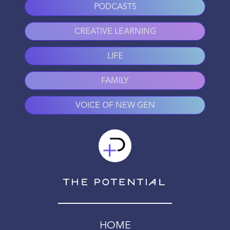
PODCASTS
CREATIVE LEARNING
LIFE
FAMILY
VOICE OF NEW GEN
HOME