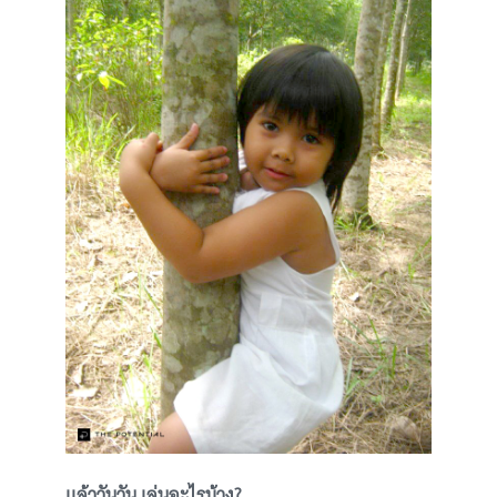
แล้ววันวัน เล่นอะไรบ้าง?