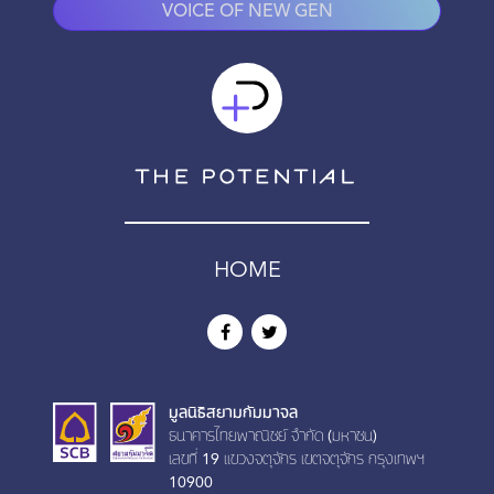
VOICE OF NEW GEN
HOME
มูลนิธิสยามกัมมาจล
ธนาคารไทยพาณิชย์ จำกัด (มหาชน)
เลขที่ 19 เเขวงจตุจักร เขตจตุจักร กรุงเทพฯ
10900