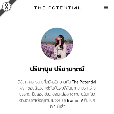
Skip
to
content
ปรียานุช ปรีชามาตย์
นิสิตภาควารสารที่สมัครฝึกงานกับ The Potential
เพราะชอบสีม่วง แต่ดันค้นพบสีสันมากมายระหว่าง
บรรทัดที่ได้ลองเขียน ชอบหนีออกจากบ้านไปเที่ยว
ตามตรอกเพื่อคุยกับแมวจร รอ fromis_9 คัมแบค
มา 1 ปีแล้ว