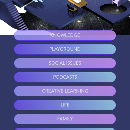
KNOWLEDGE
PLAYGROUND
SOCIAL ISSUES
PODCASTS
CREATIVE LEARNING
LIFE
FAMILY