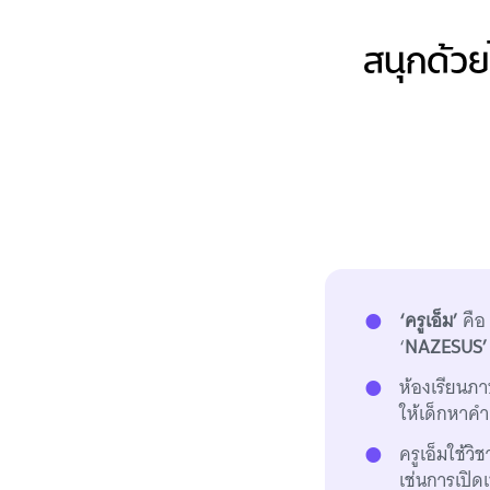
สนุกด้วย
‘ครูเอ็ม’
คือ
‘
NAZESUS’
ห้องเรียนภ
ให้เด็กหาคำ
ครูเอ็มใช้ว
เช่นการเปิดเ