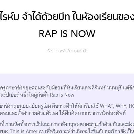
ไรห์ม จำได้ด้วยบีท ในห้องเรียนของ 
RAP IS NOW
เรื่อง
ภาพ
สิทธิกร ขุนนราศัย
 ครูภาษาอังกฤษสอนระดับมัธยมที่โรงเรียนเทพศิรินทร์ นนทบุรี แต่อี
แร็ปเปอร์ หนึ่งในผู้ก่อตั้ง Rap is Now
าษาอังกฤษแบบฉบับครูเอ็ม คือการฝึกให้นักเรียนใช้ WHAT, WHY, 
ตอบและตั้งคำถามด้วยตัวเอง ได้ฝึกคิดมากกว่าการนั่งท่องศัพท์
ิชาที่เขาถนัดทั้งการแร็ปและภาษาอังกฤษผสมผสานเข้าด้วยกันและส่งต่
พลง This is America เพื่อวิเคราะห์ว่าเกิดอะไรขึ้นกับอเมริกา ซึ่งเ