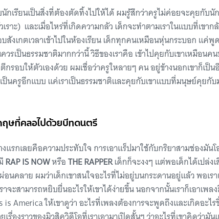
ักเรียนเป็นสิ่งที่ต้องตัดทิ้งไปให้ได้ ผมรู้สึกว่าครูไม่ค่อยจะคุยกับน
ัวเราะ) และเมื่อไหร่ที่เกิดความกลัว เด็กจะทำตามเราในแบบที่เขากลัว
สังเกตเวลาเข้าไปในห้องเรียน เด็กทุกคนเหมือนหุ่นกระบอก แค่พู
ควรเป็นธรรมชาติมากกว่านี้ วิธีของเราคือ เข้าไปคุยกับเขาเหมือนคนป
ีกรอบให้ตัวเองด้วย ผมเชื่อว่าครูใหลายๆ คน อยู่ข้างนอกเขาก็เป็นอ
็นครูอีกแบบ แค่เราเป็นธรรมชาติและคุยกับเขาแบบที่มนุษย์คุยกับ
กฤษที่คลอไปด้วยบีทดนตรี
ย่างแรกเลยคือความประทับใจ การเอาแร็ปมาใช้กับกริยาสามช่องมัน
มี
RAP IS NOW
หรือ
THE RAPPER
เด็กก็จะงงๆ แต่พอเด็กได้เปล่งเ
ผ่อนคลาย ผมว่าเด็กเขาสนใจอะไรที่ไม่อยู่บนกระดานอยู่แล้ว พอเ
เราจะสามารถหยิบยื่นอะไรให้เขาได้ง่ายขึ้น นอกจากนั้นเราก็เอาเพ
 is America ให้เขาดูว่า อะไรที่เพลงต้องการจะพูดถึงและเกิดอะไรข
รื่องราวของมิวสิควิดีโอที่เราเอามาเปิดสั้นๆ ว่าอะไรที่เขาคิดว่ามันแป