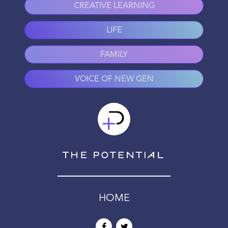
CREATIVE LEARNING
LIFE
FAMILY
VOICE OF NEW GEN
HOME