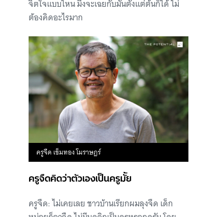
จิตใจแบบไหน มึงจะเฉยกับมันตั้งแต่ต้นก็ได้ ไม่
ต้องคิดอะไรมาก
ครูจืด เข็มทอง โมราษฎร์
ครูจืดคิดว่าตัวเองเป็นครูมั้ย
ครูจืด: ไม่เคยเลย ชาวบ้านเรียกผมลุงจืด เด็ก