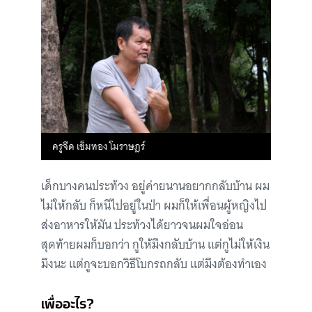
ครูจืด เข็มทอง โมราษฎร์
เด็กบางคนประท้วง อยู่ค่ายนานอยากกลับบ้าน ผม
ไม่ให้กลับ ก็หนีไปอยู่ในป่า ผมก็ให้เพื่อนผู้หญิงไป
ส่งอาหารให้มัน ประท้วงได้ยาวจนผมใจอ่อน
สุดท้ายผมก็บอกว่า กูให้มึงกลับบ้าน แต่กูไม่ให้เงิน
มึงนะ แต่กูจะบอกวิธีโบกรถกลับ แต่มึงต้องทำเอง
เพื่ออะไร?