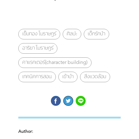
เข็มทอง โมราษฎร์
ศิลปะ
เด็กรักป่า
อาริยา โมราษฎร์
คาแรกเตอร์(character building)
เทคนิคการสอน
เข้าป่า
สิ่งแวดล้อม
Author: