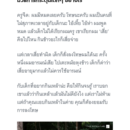
ครูจืด: ผมมีหมดเลยครับ โทษนะครับ ผมเป็นคนที่
ไม่สุภาพเวลาอยู่กับเด็กนะ ไอ้เหี้ย ไอ้ห่า ผมพูด
หมด แล้วเด็กไม่ได้เรียกผมครู เขาเรียกผม ‘เสี่ย’
คือไปไหน กินข้าวอะไรก็เสี่ยจ่าย
แต่เวลาเสี่ยทำผิด เด็กก็สั่งลงโทษผมได้นะ ครั้ง
หนึ่งผมอารมณ์เสีย ไปเตะหม้อหุงข้าว เด็กก็ด่าว่า
เสี่ยอายุมากแล้วไม่ควรใช้อารมณ์
กับเด็กที่อยากกินเหล้าน่ะ คือให้กินจนรู้ เราบอก
เขาแล้วว่ากินเหล้าแล้วมันไม่ดียังไง แต่เราไม่ห้าม
แต่ถ้าคุณแอบกินเหล้าในค่าย คุณก็ต้องยอมรับ
การลงโทษ