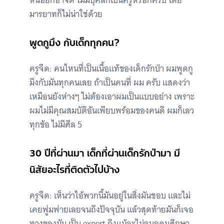
หน่อยก็อาจืด ไม่มีบุคลิกเป็นครูหรอกครับ โดย
มารยาทก็ไม่น่าใช่ด้วย
พูดกูมึง กับเด็กทุกคน?
ครูจืด: คนไหนที่เป็นเนื้อแท้ของเด็กรักป่า ผมพูดกู
มึงกับมันทุกคนเลย ถ้าเป็นคนที่ ผม ครับ แสดงว่า
เหมือนยังห่างๆ ไม่ต้องเอาผมเป็นแบบอย่าง เพราะ
ผมไม่มีคุณสมบัติอันเพียบพร้อมของคนดี ผมก็เลว
ทุกข้อ ไม่มีศีล 5
30 ปีที่ผ่านมา เด็กที่ผ่านเด็กรักป่ามา มี
นิสัยอะไรที่ติดตัวไปบ้าง
ครูจืด: เห็นว่าไอ้พวกนี้มันอยู่ในสิ่งมันชอบ และไม่
เคยฟูมฟายเลยจนถึงปัจจุบัน แล้วสุดท้ายมันก็เจอ
ทางของมัน เป็น expert ถึงแม้จะไม่จบอุดมศึกษา