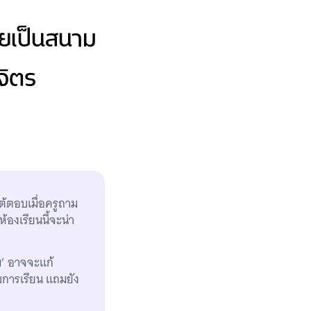
ลายเป็นสนาม
จิตร
โต้ตอบเมื่อครูถาม
องเรียนนี้จะน่า
ม’ อาจจะแก้
ับการเรียน แถมยัง