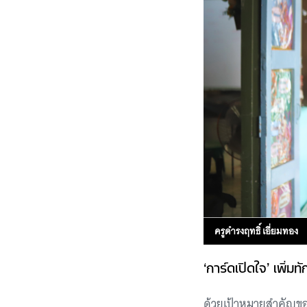
ครูดำรงฤทธิ์ เอี่ยมทอง
‘การ์ดเปิดใจ’ เพิ่ม
ด้วยเป้าหมายสำคัญของ