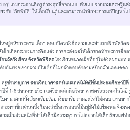
cing’ เกมกระดานที่ครูดำรงฤทธิ์ออกแบบ ต้นแบบจากเกมเศรษฐีแต่
ี่ยวกับ ‘ภัยพิบัติ’ ให้เด็กเรียนรู้ และสามารถนำทักษะการแก้ปัญหาไป
ูยืนอยู่หน้ากระดาน เด็กๆ คอยเปิดหนังสือตามและทำแบบฝึกหัดวัด
ให้เด็กเกิดกระบวนการคิดแล้ว อาจจะส่งผลให้เด็กขาดทักษะการสื่อ
ียนวัดวังเรือน จังหวัดพิจิตร
โรงเรียนขนาดเล็กที่อยู่ในสังคมชนบท แม้เ
งกลับกันพวกเขากลายเป็นเด็กที่ไม่กล้าตอบคำถามหรือกล้าแสดงออก
ง
ครูชำนาญการ สอนวิทยาศาสตร์และเทคโนโลยีชั้นประถมศึกษาปีที่
ษาปีที่ 1-6 สอนหลายวิชา แต่วิชาหลักคือวิทยาศาสตร์และเทคโนโลยี
ใบงาน เด็กก็นั่งเรียนเรียบร้อย เงียบกริบ ถามอะไรก็ไม่ตอบ เราอย
สารมากขึ้น ส่วนหนึ่งก็มองว่าสื่อการสอนที่มีอยู่ยังไม่เพียงพอ จึง
่าเกมเป็นส่วนหนึ่งที่ทำให้เด็กมีความสุข เราไม่อยากให้เด็กเรียนแต่ท