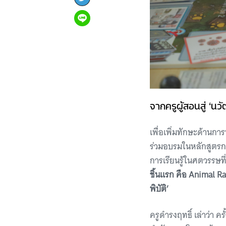
จากครูผู้สอนสู่ ‘นว
เพื่อเพิ่มทักษะด้านก
ร่วมอบรมในหลักสูตรก
การเรียนรู้ในศตวรรษท
ชิ้นแรก คือ Animal R
พิบัติ’
ครูดำรงฤทธิ์ เล่าว่า