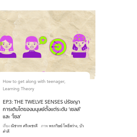
How to get along with teenager
Learning Theory
EP.3: THE TWELVE SENSES ปรัชญา
การเติบโตของมนุษย์ตั้งแต่ระดับ ‘เซลล์’
และ ‘โซล’
เรื่อง
ณิชากร ศรีเพชรดี
ภาพ
พรภวิษย์ โพธิ์สว่าง
บัว
คำดี