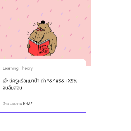
Learning Theory
เอ๊ะ นี่ครูหรือหมาป่า ด่า *&^#$&+X$%
จนลืมสอน
เรื่องและภาพ
KHAE