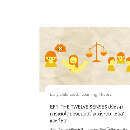
Early childhood
Learning Theory
EP.1: THE TWELVE SENSES ปรัชญา
การเติบโตของมนุษย์ตั้งแต่ระดับ ‘เซลล์’
และ ‘โซล’
เรื่อง
ณิชากร ศรีเพชรดี
ภาพ
พรภวิษย์ โพธิ์สว่าง
บัว