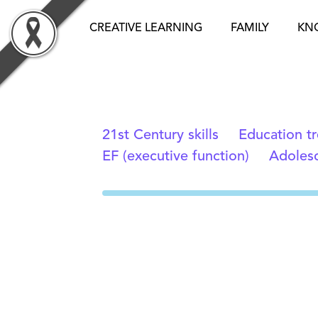
Skip
to
CREATIVE LEARNING
FAMILY
KN
content
21st Century skills
Education t
EF (executive function)
Adolesc