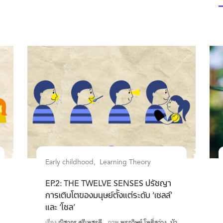
Early childhood
Learning Theory
EP.2: THE TWELVE SENSES ปรัชญา
การเติบโตของมนุษย์ตั้งแต่ระดับ ‘เซลล์’
และ ‘โซล’
เรื่อง
ณิชากร ศรีเพชรดี
ภาพ
พรภวิษย์ โพธิ์สว่าง
บัว