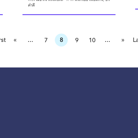
คำดี
«
»
rst
...
8
...
L
7
9
10