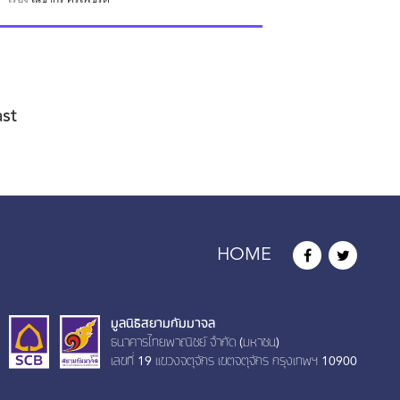
ast
HOME
มูลนิธิสยามกัมมาจล
ธนาคารไทยพาณิชย์ จำกัด (มหาชน)
เลขที่ 19 เเขวงจตุจักร เขตจตุจักร กรุงเทพฯ 10900