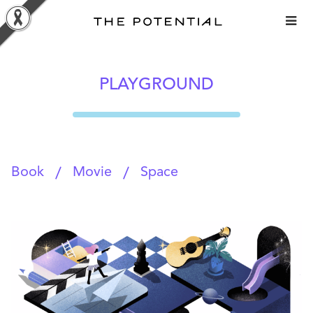
Skip
to
content
PLAYGROUND
Book
Movie
Space
/
/