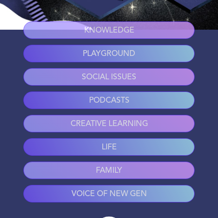
KNOWLEDGE
PLAYGROUND
SOCIAL ISSUES
PODCASTS
CREATIVE LEARNING
LIFE
FAMILY
VOICE OF NEW GEN