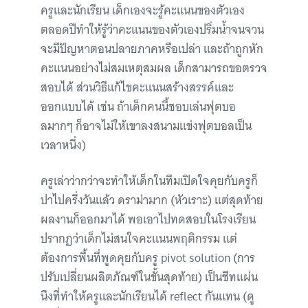
ครูและนักเรียน เด็กเองจะรู้คะแนนของตัวเอง
ตลอดปีทำให้รู้ว่าคะแนนของตัวเองปริ่มน้ำจนจวน
จะมีปัญหาตอนปลายภาคหรือเปล่า และถ้าถูกหัก
คะแนนอย่างไม่สมเหตุสมผล เด็กสามารถขอตรวจ
สอบได้ ส่วนวิธีแก้ไขคะแนนสร้างสรรค์และ
ออกแบบได้ เช่น ถ้าเด็กคนนี้ชอบเล่นฟุตบอ
ลมากๆ ก็อาจไม่ให้เขาลงสนามแข่งฟุตบอลเป็น
เวลาหนึ่ง)
ครูเล่าว่ากว่าจะทำให้เด็กในทีมเปิดใจคุยกับครูก็
ปาไปครึ่งวันแล้ว ดราม่ามาก (หัวเราะ) แต่สุดท้าย
ผลงานก็ออกมาได้ พอเอาไปทดสอบในโรงเรียน
ปรากฏว่าเด็กไม่สนใจคะแนนพฤติกรรม แต่
ต้องการพื้นที่พูดคุยกับครู pivot solution (การ
ปรับเปลี่ยนผลิตภัณฑ์ในขั้นสุดท้าย) เป็นชีทแผ่น
นึงที่ทำให้ครูและนักเรียนได้ reflect กันแทน (ดู