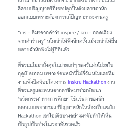
แถวสามย่านเพียงไม่ถึง 2 ปี Inskru เองก็ถือเป็นธี
สิสจบปริญญาตรีที่เธอปลุกปั้นด้วยสายตานัก
ออกแบบเพราะต้องการแก้ปัญหาภาระงานครู
“ins – ที่มาจากคำว่า inspire / kru – ถอดเสียง
จากคำว่า ครู” นโมเล่าให้ฟังอีกครั้งแม้จะเล่าให้สื่อ
หลายสำนักฟังไม่รู้กี่ทีแล้ว
ที่ชวนนโมมานั่งคุยในบ่ายแก่ๆ ของวันฝนโปรยใน
ฤดูเปิดเทอม เพราะก่อนหน้านี้ไม่กี่วัน นโมและทีม
งานเพิ่งปิดจ็อบโครงการ
Inskru Hackathon
งาน
ที่ชวนครูและคนหลากอาชีพมาร่วมพัฒนา
‘นวัตกรรม’ ทางการศึกษา ใช้แว่นตาของนัก
ออกแบบพยายามแก้ปัญหาหนักในห้องเรียนฉบับ
Hackathon เอาไอเดียบางอย่างมาจับทำให้เห็น
เป็นรูปเป็นร่างในเวลาอันรวดเร็ว