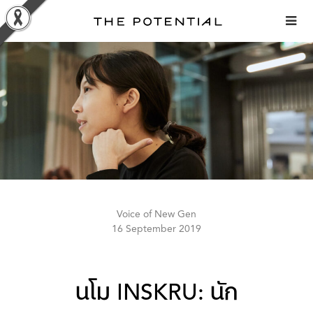
Skip
to
content
Voice of New Gen
16 September 2019
นโม INSKRU: นัก