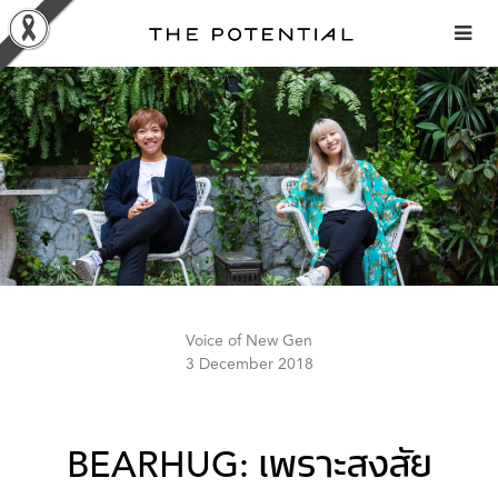
Skip
to
content
Voice of New Gen
3 December 2018
BEARHUG: เพราะสงสัย