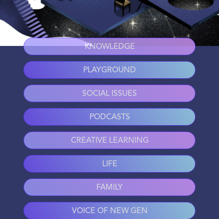
KNOWLEDGE
PLAYGROUND
SOCIAL ISSUES
PODCASTS
CREATIVE LEARNING
LIFE
FAMILY
VOICE OF NEW GEN