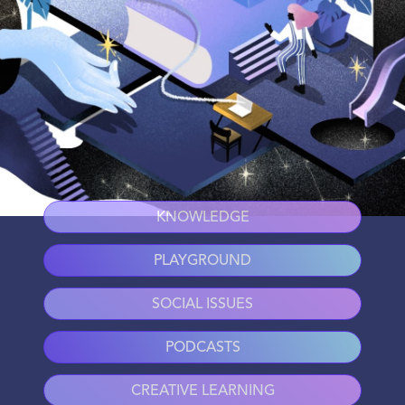
KNOWLEDGE
PLAYGROUND
SOCIAL ISSUES
PODCASTS
CREATIVE LEARNING