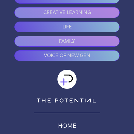
CREATIVE LEARNING
LIFE
FAMILY
VOICE OF NEW GEN
HOME