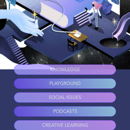
KNOWLEDGE
PLAYGROUND
SOCIAL ISSUES
PODCASTS
CREATIVE LEARNING