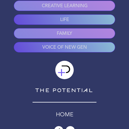
CREATIVE LEARNING
LIFE
FAMILY
VOICE OF NEW GEN
HOME