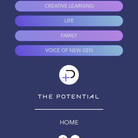
CREATIVE LEARNING
LIFE
FAMILY
VOICE OF NEW GEN
HOME