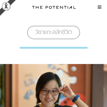
Skip
to
content
วิชาแกะสลักชีวิต