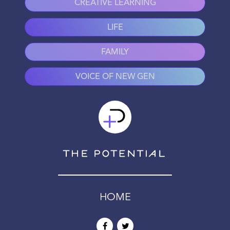
CREATIVE LEARNING
LIFE
FAMILY
VOICE OF NEW GEN
HOME