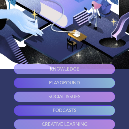
KNOWLEDGE
PLAYGROUND
SOCIAL ISSUES
PODCASTS
CREATIVE LEARNING