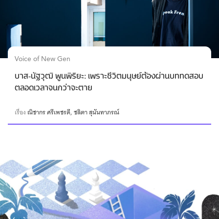
Voice of New Gen
บาส-นัฐวุฒิ พูนพิริยะ: เพราะชีวิตมนุษย์ต้องผ่านบททดสอบ
ตลอดเวลาจนกว่าจะตาย
เรื่อง
ณิชากร ศรีเพชรดี
ชลิตา สุนันทาภรณ์