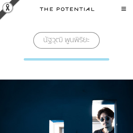
Skip
to
content
นัฐวุฒิ พูนพิริยะ