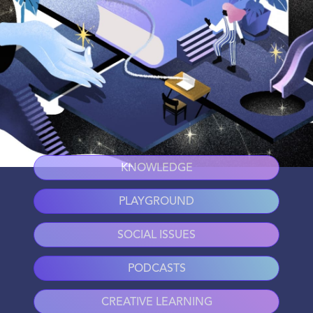
KNOWLEDGE
PLAYGROUND
SOCIAL ISSUES
PODCASTS
CREATIVE LEARNING