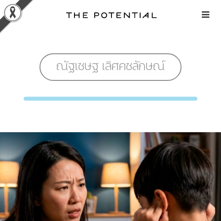
Skip
to
content
ณัฐเชษฐ เลิศคชลักษณ์