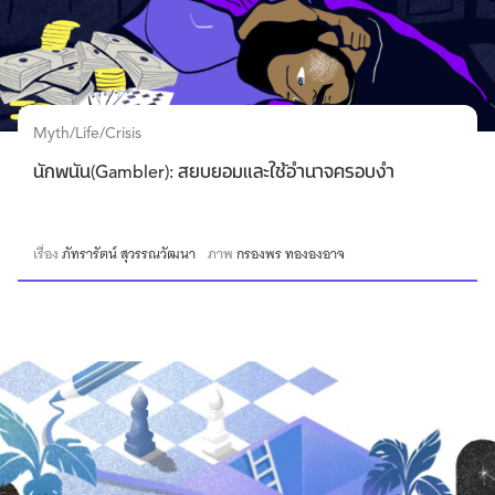
Myth/Life/Crisis
นักพนัน(Gambler): สยบยอมและใช้อำนาจครอบงำ
เรื่อง
ภัทรารัตน์ สุวรรณวัฒนา
ภาพ
กรองพร ทององอาจ