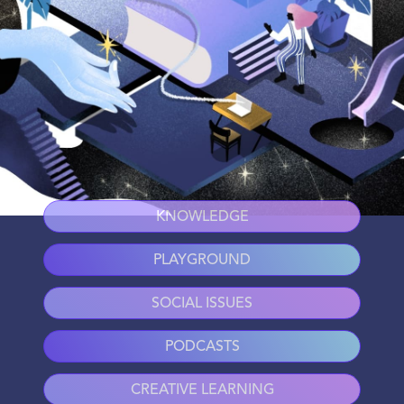
KNOWLEDGE
PLAYGROUND
SOCIAL ISSUES
PODCASTS
CREATIVE LEARNING