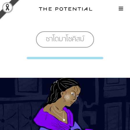
Skip
to
content
ซาโดมาโซคิสม์