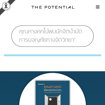
Skip
to
content
คุณคางคกไปพบนักจิตบำบัด
การผจญภัยทางจิตวิทยา’