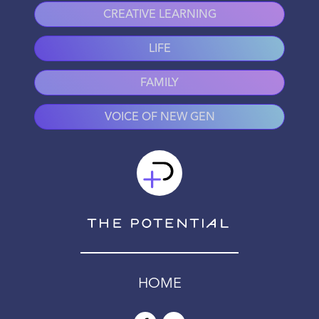
CREATIVE LEARNING
LIFE
FAMILY
VOICE OF NEW GEN
HOME