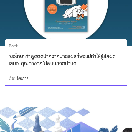
Book
‘ขอโทษ’ คำพูดติดปากจากบาดแผลที่พ่อแม่ทำให้รู้สึกผิด
เสมอ: คุณคางคกไปพบนักจิตบำบัด
เรื่อง
อัฒภาค