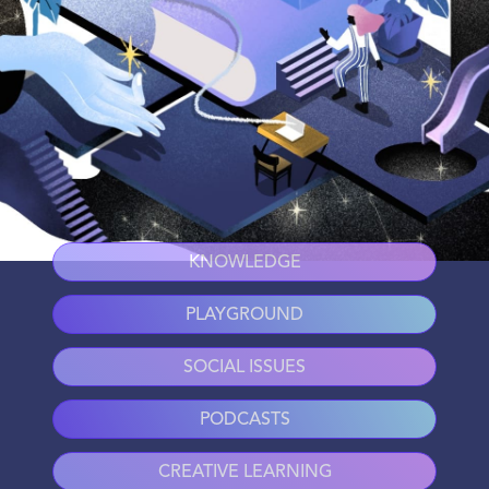
KNOWLEDGE
PLAYGROUND
SOCIAL ISSUES
PODCASTS
CREATIVE LEARNING