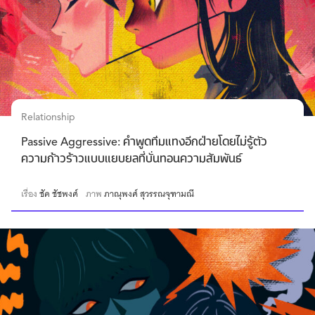
Relationship
Passive Aggressive: คำพูดทิ่มแทงอีกฝ่ายโดยไม่รู้ตัว
ความก้าวร้าวแบบแยบยลที่บั่นทอนความสัมพันธ์
เรื่อง
ชัค ชัชพงศ์
ภาพ
ภาณุพงศ์ สุวรรณจุฑามณี