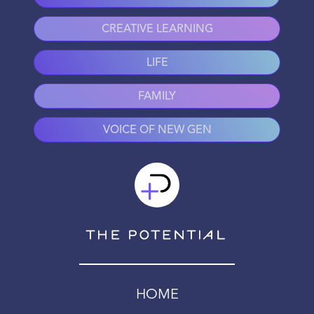
CREATIVE LEARNING
LIFE
FAMILY
VOICE OF NEW GEN
HOME