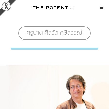
Skip
to
content
ครูปาด-ศีลวัต ศุษิลวรณ์