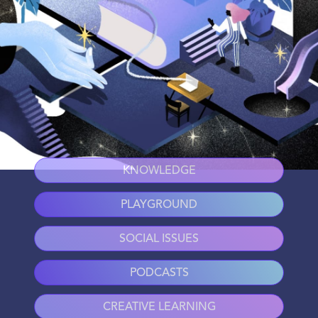
KNOWLEDGE
PLAYGROUND
SOCIAL ISSUES
PODCASTS
CREATIVE LEARNING