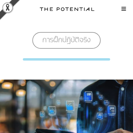
Skip
to
content
การฝึกปฏิบัติจริง