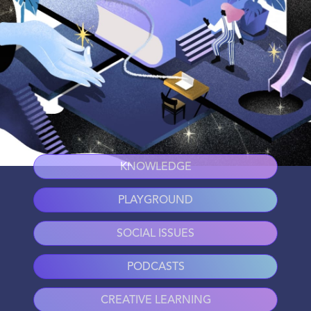
KNOWLEDGE
PLAYGROUND
SOCIAL ISSUES
PODCASTS
CREATIVE LEARNING