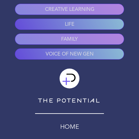
CREATIVE LEARNING
LIFE
FAMILY
VOICE OF NEW GEN
HOME