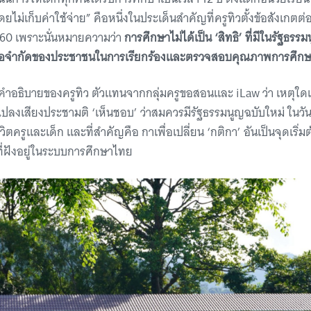
ยไม่เก็บค่าใช้จ่าย” คือหนึ่งในประเด็นสำคัญที่ครูทิวตั้งข้อสังเกต
60 เพราะนั่นหมายความว่า
การศึกษาไม่ได้เป็น ‘สิทธิ’ ที่มีในรัฐธรรม
ต่อข้อจำกัดของประชาชนในการเรียกร้องและตรวจสอบคุณภาพการศึก
คำอธิบายของครูทิว ตัวแทนจากกลุ่มครูขอสอนและ iLaw ว่า เหตุใดเ
กไปลงเสียงประชามติ ‘เห็นชอบ’ ว่าสมควรมีรัฐธรรมนูญฉบับใหม่ ในวันที
ีวิตครูและเด็ก และที่สำคัญคือ กาเพื่อเปลี่ยน ‘กติกา’ อันเป็นจุดเร
 ที่ฝังอยู่ในระบบการศึกษาไทย