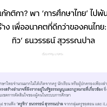
ก้กติกา? พา ‘การศึกษาไทย’ ไปพ้
้าง เพื่ออนาคตที่ดีกว่าของคนไทย: 
ทิว’ ธนวรรธน์ สุวรรณปาล
เรื่อง
ศากุน บางกระ
กษาไทยจำนวนมากไม่ได้เกิดจากครู นักเรียน หรือผู้ปกครองเพียงล
รงสร้างอำนาจที่ฝังรากอยู่ในรัฐธรรมนูญและกฎหมายที่เกี่ยวข้อง
ซึ
อบเขตการตัดสินใจของผู้คนในระบบการศึกษา
ial ชวนฟัง
‘ครูทิว’ ธนวรรธน์ สุวรรณปาล
จากกลุ่มครูขอสอน และ iL