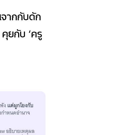
นจากกับดัก
คุยกับ ‘ครู
ำพัง
แต่ผูกโยงกับ
่งกำหนดอำนาจ
aw อธิบายเหตุผล