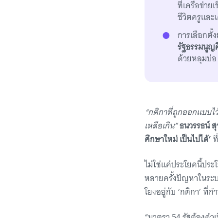
ที่เครือข่าย
ชีวิตครูและ
การเลือกตั้ง
รัฐธรรมนูญค
ด้วยหลุมบ่อ 
“กติกาที่ถูกออกแบบไว้ ห
เหลือเกิน”
ธนวรรธน์ 
ศึกษาใหม่ เป็นไปได้’
ท
ไม่ใช่แค่ประโยคนี้ปร
หลายครั้งปัญหาในระบบ
โยงอยู่กับ ‘กติกา’ ท
“มาตรา 54 รัฐต้องดําเ