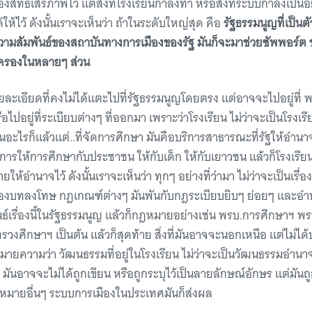
ิทธิเสรีภาพไว้ แต่สิ่งที่โรงเรียนกำลังทำ หรือสิ่งที่ระบบกำลังเป็นอยู
้ให้ไว้ ดังนั้นเราจะเห็นว่า ถ้าในระดับใหญ่สุด คือ
รัฐธรรมนูญที่เป็นตัว
ความสัมพันธ์ของสถาบันทางการเมืองของรัฐ มันก็จะมาช่วยซัพพอร์ต ช
ปกครองในหลายๆ ส่วน
ายละเอียดที่คงไม่ได้แตะไปที่รัฐธรรมนูญโดยตรง แต่อาจจะไปอยู่ที่
อไปอยู่ที่ระเบียบต่างๆ ที่ออกมา เพราะว่าโรงเรียน ไม่ว่าจะเป็นโรงเ
ยนอะไรก็แล้วแต่..ที่จัดการศึกษา มันคือบริการสาธารณะที่รัฐให้อ
ในการให้การศึกษากับประชาชน ให้กับเด็ก ให้กับเยาวชน แล้วก็โรงเรี
ยให้อำนาจไว้ ดังนั้นเราจะเห็นว่า ทุกๆ อย่างที่ว่ามา ไม่ว่าจะเป็นเร
รื่องบทลงโทษ กฎเกณฑ์ต่างๆ มันพันกับกฎระเบียบยิบๆ ย่อยๆ และอำนา
นธ์เรื่องนี้ในรัฐธรรมนูญ แล้วก็กฎหมายอย่างเช่น พรบ.การศึกษาฯ พ
งศึกษาฯ เป็นต้น แล้วก็สุดท้าย สิ่งที่มันอาจจะนอกเหนือ แต่ไม่ได้บอ
มายความว่า วัฒนธรรมที่อยู่ในโรงเรียน ไม่ว่าจะเป็นวัฒนธรรมอำนาจ 
มันอาจจะไม่ได้ถูกเขียน หรือถูกระบุไว้เป็นลายลักษณ์อักษร แต่มันถ
ฎหมายอื่นๆ ระบบการเมืองในประเทศมันก็ส่งผล