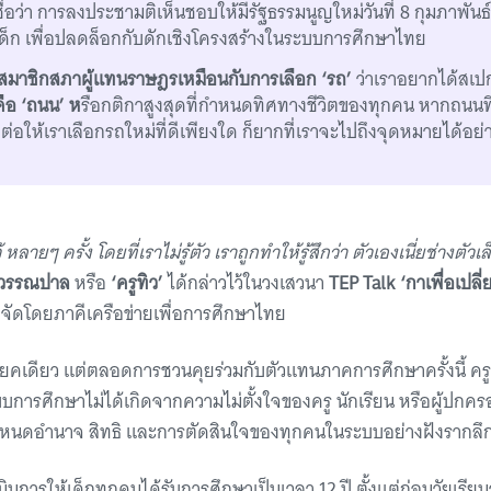
เชื่อว่า การลงประชามติเห็นชอบให้มีรัฐธรรมนูญใหม่วันที่ 8 กุมภาพันธ
เด็ก เพื่อปลดล็อกกับดักเชิงโครงสร้างในระบบการศึกษาไทย
สมาชิกสภาผู้แทนราษฎรเหมือนกับการเลือก ‘รถ’
ว่าเราอยากได้สเ
ือ ‘ถนน’ ห
รือกติกาสูงสุดที่กำหนดทิศทางชีวิตของทุกคน หากถนนที่
ต่อให้เราเลือกรถใหม่ที่ดีเพียงใด ก็ยากที่เราจะไปถึงจุดหมายได้อย่า
ลายๆ ครั้ง โดยที่เราไม่รู้ตัว เราถูกทำให้รู้สึกว่า ตัวเองเนี่ยช่างตัวเ
สุวรรณปาล
หรือ
‘ครูทิว’
ได้กล่าวไว้ในวงเสวนา
TEP Talk ‘กาเพื่อเปล
ี่จัดโดยภาคีเครือข่ายเพื่อการศึกษาไทย
ะโยคเดียว แต่ตลอดการชวนคุยร่วมกับตัวแทนภาคการศึกษาครั้งนี้ ครูท
การศึกษาไม่ได้เกิดจากความไม่ตั้งใจของครู นักเรียน หรือผู้ปกคร
ี่กำหนดอำนาจ สิทธิ และการตัดสินใจของทุกคนในระบบอย่างฝังรากลึ
นินการให้เด็กทุกคนได้รับการศึกษาเป็นเวลา 12 ปี ตั้งแต่ก่อนวัยเ