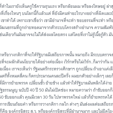
ทำไมเรายังเห็นครูใช้ความรุนแรง หรือกล้อนผม หรือลงโทษอยู่ ล่าสุดก็
กที่เรื่องไหนๆ บนโลกนี้ก็แล้วแต่ ที่ยังมีคนทำอะไรบางอย่างที่ผิดและยั
ว่า เขาทำได้ เพราะเขาเชื่อว่า เขามีอำนาจที่จะทำ ชอบธรรมที่จะทำ 
ันเป็นวัฒนธรรมที่ถูกถ่ายทอดมาจากตัวระบบโครงสร้างอำนาจ ความสัมพ
ียวกันมันอาจจะไม่ได้ส่งผลโดยตรง แต่โดยที่เราไม่รู้เนื้อรู้ตัว มันส
รือวางกติกาที่จะให้รัฐบาลมีเสถียรภาพนั้น หมายถึง มีระบบตรวจ
ี่จะผลักดันนโยบายได้อย่างต่อเนื่อง เวิร์กหรือไม่เวิร์ก..ก็มาว่ากัน แ
่อเนื่อง เราจะเห็นว่า รัฐมนตรีกระทรวงศึกษาฯ ถูกเปลี่ยน ถ้าเอาแค่เลือ
มนตรีทั้งหมดสี่คน ก็ตกประมาณคนละปีครึ่ง ผมยกตัวอย่างเล็กๆ เลยก
ที่มีการย้ายพรรค เปลี่ยนขั้ว ย้ายข้าง แล้วทำให้รัฐบาลมันพลิกได้ง่
ูรัฐธรรมนูญ ฉบับปี 40 ปี 50 มันไม่เปิดช่อง หมายความว่า ถ้าขับออ
 60 ขับออกแล้ว คุณมีเวลา 30 วัน ไปหาพรรคใหม่ แล้วก็ย้ายพรรคได้ เห
ว่า การเขียนถ้อยคำ หรือการวางกติกา กลไก ต่างๆ มันส่งผลต่อเสถีย
สุด ก็คือ องค์กรอิสระ ส.ว. หรือองค์กรอิสระที่มีอำนาจมาก และไม่ยึ