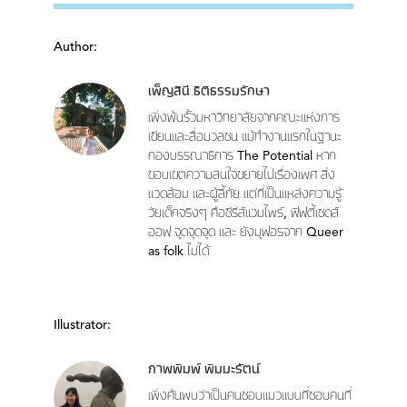
Author:
เพ็ญสินี ธิติธรรมรักษา
เพิ่งพ้นรั้วมหาวิทยาลัยจากคณะแห่งการ
เขียนและสื่อมวลชน แม้ทำงานแรกในฐานะ
กองบรรณาธิการ The Potential หาก
ขอบเขตความสนใจขยายไปเรื่องเพศ สิ่ง
แวดล้อม และผู้ลี้ภัย แต่ที่เป็นแหล่งความรู้
วัยเด็กจริงๆ คือซีรีส์แวมไพร์, ฟิฟตี้เชดส์
ออฟ จุดจุดจุด และ ยังมุฟอรจาก Queer
as folk ไม่ได้
Illustrator:
ภาพพิมพ์ พิมมะรัตน์
เพิ่งค้นพบว่าเป็นคนชอบแมวแบบที่ชอบคนที่