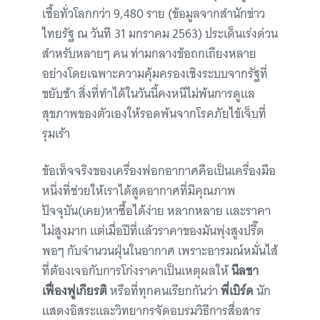
เชื้อทั่วโลกกว่า 9,480 ราย (ข้อมูลจากสำนักข่าว
ไทยรัฐ ณ วันที 31 มกราคม 2563) ประเด็นเร่งด่วน
สำหรับหลายๆ คน ท่ามกลางข้อถกเถียงหลาย
อย่างโดยเฉพาะความคุ้มครองเชิงระบบจากรัฐที่
ขยับช้า สิ่งที่ทำได้ในวันนี้คงหนีไม่พ้นการดูแล
สุขภาพของตัวเองให้รอดพ้นจากโรคภัยไข้เจ็บที่
รุมเร้า
ข้อเท็จจริงของเครื่องฟอกอากาศคือเป็นเครื่องมือ
หนึ่งที่ช่วยให้เราได้สูดอากาศที่มีคุณภาพ
ปัจจุบัน(เคย)หาซื้อได้ง่าย หลากหลาย และราคา
ไม่สูงมาก แต่เมื่อปีที่แล้วราคาของมันพุ่งสูงปรี๊ด
พอๆ กับจำนวนฝุ่นในอากาศ เพราะอารมณ์หมั่นไส้
ที่ต้องเจอกับการโก่งราคาเป็นเหตุผลให้
นีลชา
เฟื่องฟูเกียรติ
หรือที่ทุกคนเรียกกันว่า
พี่เบิร์ด
นัก
แสดงอิสระและวิทยากรจัดอบรมวิธีการสื่อสาร