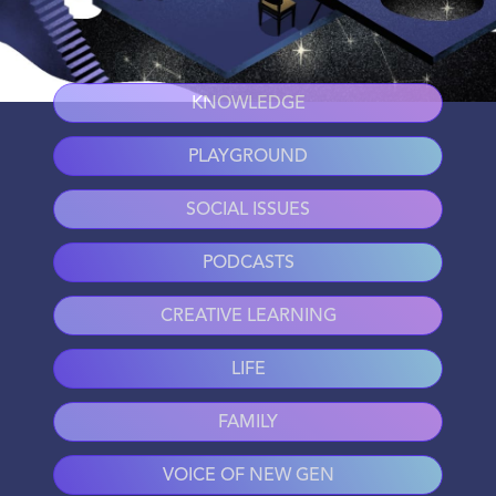
KNOWLEDGE
PLAYGROUND
SOCIAL ISSUES
PODCASTS
CREATIVE LEARNING
LIFE
FAMILY
VOICE OF NEW GEN