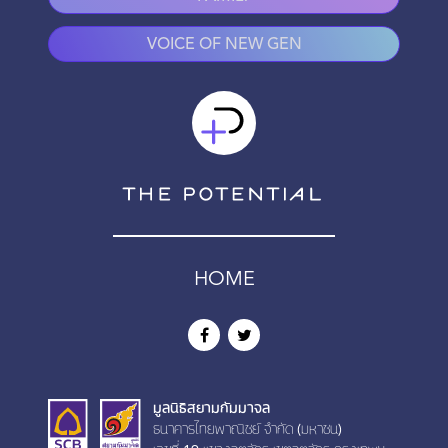
VOICE OF NEW GEN
HOME
มูลนิธิสยามกัมมาจล
ธนาคารไทยพาณิชย์ จำกัด (มหาชน)