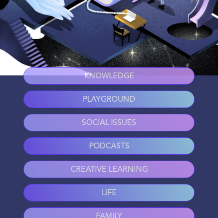
KNOWLEDGE
PLAYGROUND
SOCIAL ISSUES
PODCASTS
CREATIVE LEARNING
LIFE
FAMILY