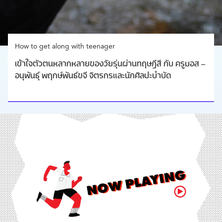
How to get along with teenager
เข้าใจตัวตนหลากหลายของวัยรุ่นผ่านทฤษฎีสี กับ ครูมอส –
อนุพันธ์ุ พฤกษ์พันธ์ขจี จิตรกรและนักศิลปะบำบัด