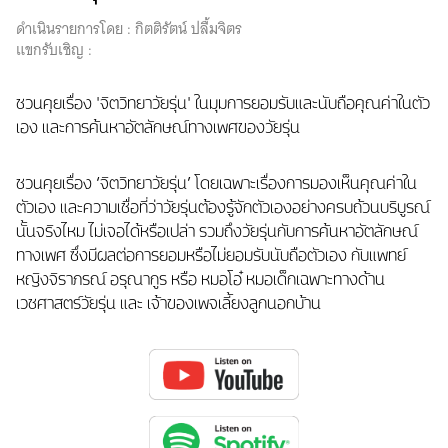
ดำเนินรายการโดย :
กิตติรัตน์ ปลื้มจิตร
แขกรับเชิญ :
ชวนคุยเรื่อง 'จิตวิทยาวัยรุ่น' ในมุมการยอมรับและนับถือคุณค่าในตัว
เอง และการค้นหาอัตลักษณ์ทางเพศของวัยรุ่น
ชวนคุยเรื่อง ‘จิตวิทยาวัยรุ่น’ โดยเฉพาะเรื่องการมองเห็นคุณค่าใน
ตัวเอง และความเชื่อที่ว่าวัยรุ่นต้องรู้จักตัวเองอย่างครบถ้วนบริบูรณ์
นั้นจริงไหม ไม่เจอได้หรือเปล่า รวมถึงวัยรุ่นกับการค้นหาอัตลักษณ์
ทางเพศ ซึ่งมีผลต่อการยอมหรือไม่ยอมรับนับถือตัวเอง กับแพทย์
หญิงจิราภรณ์ อรุณากูร หรือ หมอโอ๋ หมอเด็กเฉพาะทางด้าน
เวชศาสตร์วัยรุ่น และ เจ้าของเพจเลี้ยงลูกนอกบ้าน