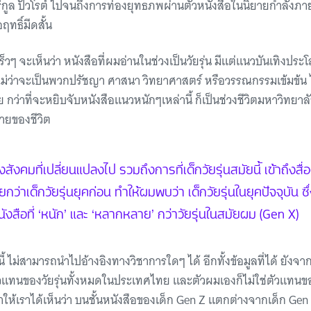
ร์กูล ปัวโรต์ ไปจนถึงการท่องยุทธภพผ่านตัวหนังสือในนิยายกำลังภาย
ฤทธิ์มีดสั้น
วๆ จะเห็นว่า หนังสือที่ผมอ่านในช่วงเป็นวัยรุ่น มีแต่แนวบันเทิงประ
ๆ ไม่ว่าจะเป็นพวกปรัชญา ศาสนา วิทยาศาสตร์ หรือวรรณกรรมเข้มข้น 
ว่าที่จะหยิบจับหนังสือแนวหนักๆเหล่านี้ ก็เป็นช่วงชีวิตมหาวิทยาล
ายของชีวิต
ังคมที่เปลี่ยนแปลงไป รวมถึงการที่เด็กวัยรุ่นสมัยนี้ เข้าถึงสื
ยกว่าเด็กวัยรุ่นยุคก่อน ทำให้ผมพบว่า เด็กวัยรุ่นในยุคปัจจุบัน ซึ่
ังสือที่ ‘หนัก’ และ ‘หลากหลาย’ กว่าวัยรุ่นในสมัยผม (Gen X)
้ ไม่สามารถนำไปอ้างอิงทางวิชาการใดๆ ได้ อีกทั้งข้อมูลที่ได้ ยังจาก
ใช่ตัวแทนของวัยรุ่นทั้งหมดในประเทศไทย และตัวผมเองก็ไม่ใช่ตัวแทน
ให้เราได้เห็นว่า บนชั้นหนังสือของเด็ก Gen Z แตกต่างจากเด็ก Gen 