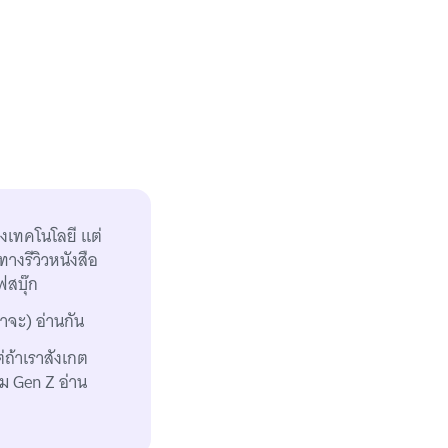
งเทคโนโลยี แต่
างรีวิวหนังสือ
ฟสบุ๊ก
าจะ) อ่านกัน
่ถ้าเราสังเกต
ุ่ม Gen Z อ่าน