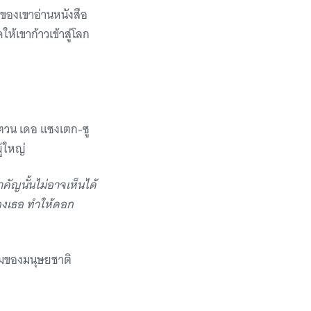
ม่ของเขาอ่านหนังสือ
ให้เขาก้าวเข้าสู่โลก
องตวน เดอ แซงเตก-ซู
ู้ใหญ่
สำคัญนั้นไม่อาจเห็นได้
องเธอ ทำให้ดอก
รมของมนุษยชาติ