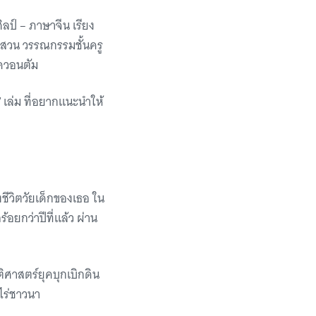
ิลป์ – ภาษาจีน เรียง
บสวน วรรณกรรมชั้นครู
์ควอนตัม
 เล่ม ที่อยากแนะนำให้
งชีวิตวัยเด็กของเธอ ใน
อยกว่าปีที่แล้ว ผ่าน
ติศาสตร์ยุคบุกเบิกดิน
ไร่ชาวนา