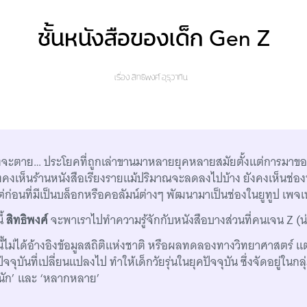
ชั้นหนังสือของเด็ก Gen Z
เรื่อง
สิทธิพงศ์ อุรุวาทิน
ังจะตาย… ประโยคที่ถูกเล่าขานมาหลายยุคหลายสมัยตั้งแต่การมาขอ
ยังคงเห็นร้านหนังสือเรียงรายแม้ปริมาณจะลดลงไปบ้าง ยังคงเห็นช่องท
่ก่อนที่มีเป็นบล็อกหรือคอลัมน์ต่างๆ พัฒนามาเป็นช่องในยูทูป เพจเ
ี้
สิทธิพงศ์
จะพาเราไปทำความรู้จักกับหนังสือบางส่วนที่คนเจน Z (น่
้ไม่ได้อ้างอิงข้อมูลสถิติแห่งชาติ หรือผลทดลองทางวิทยาศาสตร์ แต
จจุบันที่เปลี่ยนแปลงไป ทำให้เด็กวัยรุ่นในยุคปัจจุบัน ซึ่งจัดอยู่ในกล
‘หนัก’ และ ‘หลากหลาย’