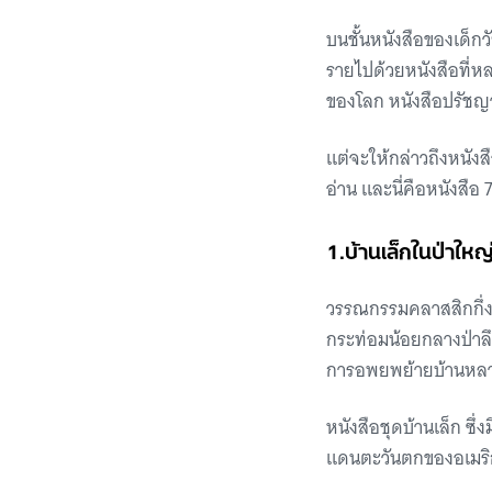
บนชั้นหนังสือของเด็กว
รายไปด้วยหนังสือที่ห
ของโลก หนังสือปรัชญา
แต่จะให้กล่าวถึงหนังส
อ่าน และนี่คือหนังสือ 
1.บ้านเล็กในป่าใหญ
วรรณกรรมคลาสสิกกึ่งอั
กระท่อมน้อยกลางป่าลึก
การอพยพย้ายบ้านหลายค
หนังสือชุดบ้านเล็ก ซึ่
แดนตะวันตกของอเมริกา