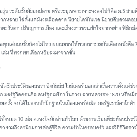
ัยรุ่น ระดับชั้นมัธยมปลาย หรือระบุเฉพาะเจาะจงลงไปก็คือ ม.5 สายศ
ลากหลาย ไล่ตั้งแต่มังงะเลือดสาด นิยายไลท์โนเวล นิยายสืบสวนสอ
ตะวันตก ปรัชญาการเมือง และเรื่องราวชวนเข้าใจยากอย่าง ฟิสิกส
ือทุกเล่มบนชั้นก็คงไม่ไหว ผมเลยขอให้พวกเขาช่วยกันเลือกหนังสือ 7
7 เล่ม ที่พวกเขาเลือกหยิบลงมาจากชั้น
่
ตชีวประวัติของลอรา อิงกัลล์ส ไวล์เดอร์ บอกเล่าเรื่องราวตั้งแต่ช่ว
 มลรัฐวิสคอนซิล สหรัฐอเมริกา ในช่วงปลายทศวรรษ 1870 หรือเมื่อร้
รั้ง จนได้ไปลงหลักปักฐานในเมืองเดอร์สเม็ต มลรัฐเซาธ์ดาโกต้า
งมีทั้งหมด 10 เล่ม ครองใจนักอ่านทั่วโลก ด้วยงานเขียนที่สะท้อนประวั
 รวมถึงค่านิยมการต่อสู้ชีวิต ความรักในครอบครัว และวิถีชีวิตชาว