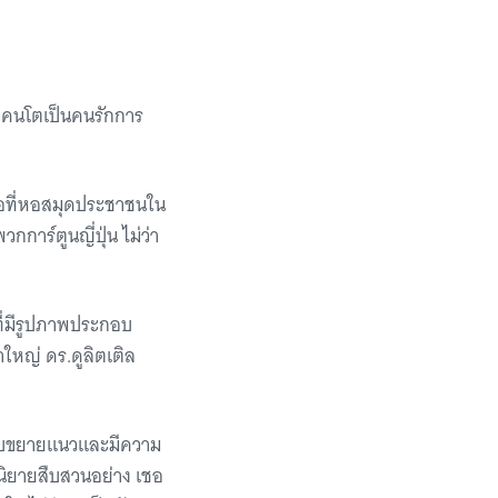
าวคนโตเป็นคนรักการ
สือที่หอสมุดประชาชนใน
กการ์ตูนญี่ปุ่น ไม่ว่า
นที่มีรูปภาพประกอบ
าใหญ่ ดร.ดูลิตเติล
่มขยับขยายแนวและมีความ
นิยายสืบสวนอย่าง เชอ