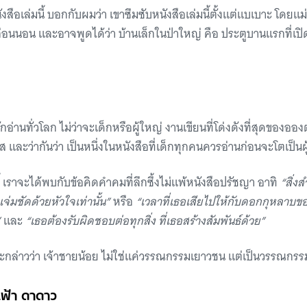
หนังสือเล่มนี้ บอกกับผมว่า เขาซึมซับหนังสือเล่มนี้ตั้งแต่แบเบาะ โดยแ
ืนก่อนนอน และอาจพูดได้ว่า บ้านเล็กในป่าใหญ่ คือ ประตูบานแรกที่เปิด
่านทั่วโลก ไม่ว่าจะเด็กหรือผู้ใหญ่ งานเขียนที่โด่งดังที่สุดของอ
ศส และว่ากันว่า เป็นหนึ่งในหนังสือที่เด็กทุกคนควรอ่านก่อนจะโตเป็นผ
ี้ เราจะได้พบกับข้อคิดคำคมที่ลึกซึ้งไม่แพ้หนังสือปรัชญา อาทิ
“สิ่ง
่มชัดด้วยหัวใจเท่านั้น”
หรือ
“เวลาที่เธอเสียไปให้กับดอกกุหลาบข
”
และ
“เธอต้องรับผิดชอบต่อทุกสิ่ง ที่เธอสร้างสัมพันธ์ด้วย”
ะกล่าวว่า เจ้าชายน้อย ไม่ใช่แค่วรรณกรรมเยาวชน แต่เป็นวรรณกร
นฟ้า ดาดาว