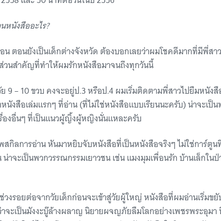
ี 2558 และ 50 นาทีต่อวันในปี 2556
อ่านหนังสืออะไร?
ก่อน ตอนยังเป็นเด็กต่างจังหวัด ต้องบอกเลยว่าผมโชคดีมากที่มีพี่ส
ีส่วนสำคัญที่ทำให้ผมรักหนังสือมาจนถึงทุกวันนี้
วัย 9 – 10 ขวบ คงจะอยู่ป.3 หรือป.4 ผมเริ่มติดตามพี่สาวไปยืมหนัง
หนังสือเล่มแรกๆ ที่อ่าน (ที่ไม่ใช่หนังสือแบบเรียนนะครับ) น่าจะเป็นพว
องอื่นๆ ที่เป็นแนวผู้ญิ้งผู้หญิงนั่นแหละครับ
พสกิลการอ่าน หันมาหยิบจับหนังสือที่เป็นหนังสือจริงๆ ไม่ใช่การ์ตู
าน น่าจะเป็นพวกวรรณกรรมเยาวชน เช่น แมงมุมเพื่อนรัก บ้านเล็กในป่
 ในช่วงรอยต่อจากวัยเด็กก่อนจะเข้าสู่วัยผู้ใหญ่ หนังสือที่ผมอ่านเริ
่าจะเป็นมังงะบู๊ล้างผลาญ นิยายผจญภัยลืมโลกอย่างเพชรพระอุมา 