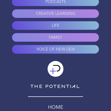
PODCASTS
CREATIVE LEARNING
LIFE
FAMILY
VOICE OF NEW GEN
HOME