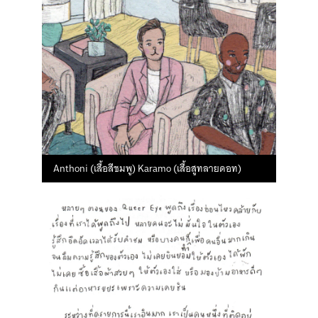
Anthoni (เสื้อสีชมพู) Karamo (เสื้อสูทลายดอท)