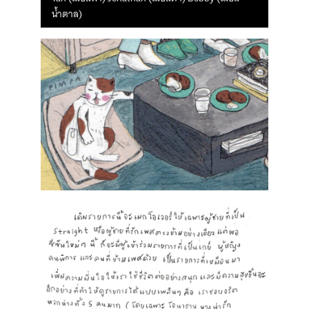
น้ำตาล)