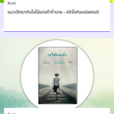
Book
แมวปริศนากับใบไม้แห่งคำทำนาย – เปิดใจกันหน่อยคนดี