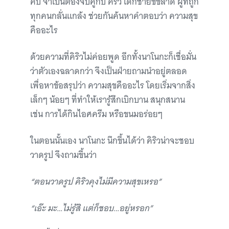
คบ จำเป็นต้องจับคู่กับ คิริว เด็กชายขี้ขลาด ผู้ที่ถูก
ทุกคนกลั่นแกล้ง ช่วยกันค้นหาคำตอบว่า ความสุข
คืออะไร
ด้วยความที่คิริวไม่ค่อยพูด อีกทั้งนาโนกะก็เชื่อมั่น
ว่าตัวเองฉลาดกว่า จึงเป็นฝ่ายถามนำอยู่ตลอด
เพื่อหาข้อสรุปว่า ความสุขคืออะไร โดยเริ่มจากสิ่ง
เล็กๆ น้อยๆ ที่ทำให้เรารู้สึกเบิกบาน สนุกสนาน
เช่น การได้กินไอศครีม หรือขนมอร่อยๆ
ในตอนนั้นเอง นาโนกะ นึกขึ้นได้ว่า คิริวน่าจะชอบ
วาดรูป จึงถามขึ้นว่า
“ตอนวาดรูป คิริวคุงไม่มีความสุขเหรอ”
“เอ๊ะ มะ…ไม่รู้สิ แต่ก็ชอบ…อยู่หรอก”