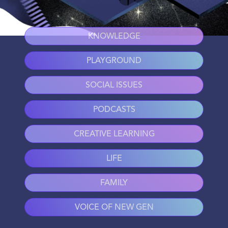
KNOWLEDGE
PLAYGROUND
SOCIAL ISSUES
PODCASTS
CREATIVE LEARNING
LIFE
FAMILY
VOICE OF NEW GEN