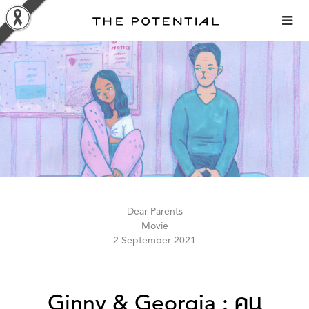
Skip
to
content
Dear Parents
Movie
2 September 2021
Ginny & Georgia : คน